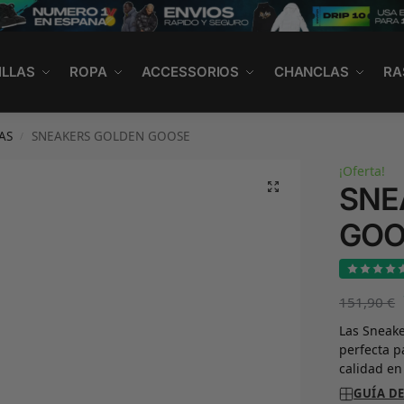
ILLAS
ROPA
ACCESSORIOS
CHANCLAS
RA
AS
SNEAKERS GOLDEN GOOSE
/
¡Oferta!
SNE
GOO
151,90
€
Las Sneake
perfecta 
calidad en
GUÍA DE