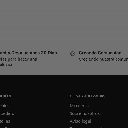
antia Devoluciones 30 Días
Creando Comunidad
Días para hacer una
Creciendo nuestra comu
olucion
ACIÓN
COSAS ABURRIDAS
eales
Mi cuenta
 pedido
Sobre nosotros
tallas
Aviso legal