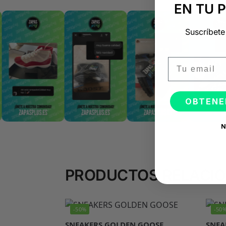
EN TU 
Suscríbete
Email
OBTENE
N
PRODUCTOS RELACI
-50%
-50
SNEAKERS GOLDEN GOOSE
SNEA