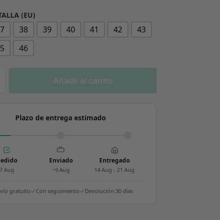
TALLA (EU)
37
38
39
40
41
42
43
45
46
Añadir al carrito
Plazo de entrega estimado
edido
Enviado
Entregado
7 Aug
~9 Aug
14 Aug - 21 Aug
vío gratuito
Con seguimiento
Devolución 30 días