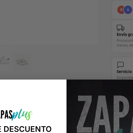
B
A
Envío gr
Procesam
menos de
Servicio
Disponibl
pregunta.
+14.000 PERSONAS CONFÍAN EN NOSOTRO
E DESCUENTO
"Consulta nuestras reseñas y compruébalo tú mismo"