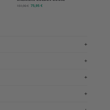
75,95
€
151,90
€
+
+
+
+