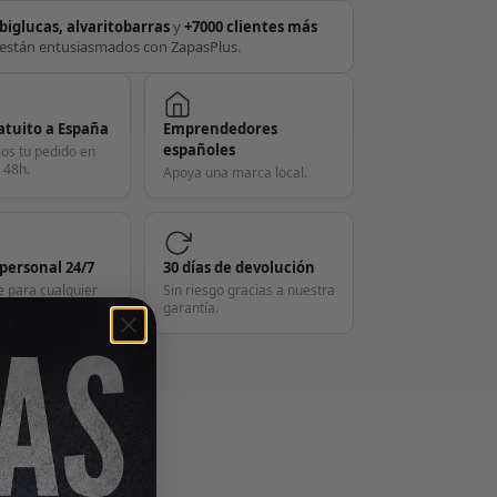
biglucas, alvaritobarras
y
+7000 clientes más
están entusiasmados con ZapasPlus.
atuito a España
Emprendedores
españoles
os tu pedido en
 48h.
Apoya una marca local.
 personal 24/7
30 días de devolución
e para cualquier
Sin riesgo gracias a nuestra
garantía.
S