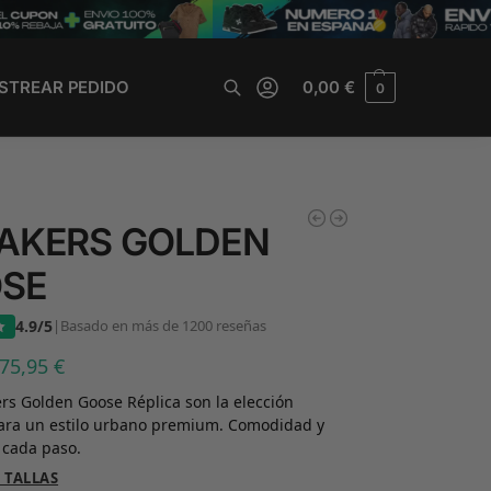
STREAR PEDIDO
0,00
€
0
Buscar
AKERS GOLDEN
SE
4.9/5
|
Basado en más de 1200 reseñas
75,95
€
rs Golden Goose Réplica son la elección
para un estilo urbano premium. Comodidad y
 cada paso.
 TALLAS