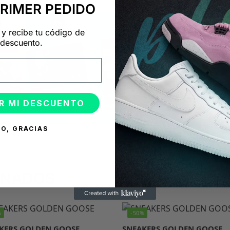
PRIMER PEDIDO
 y recibe tu código de
descuento.
R MI DESCUENTO
O, GRACIAS
ONADOS
%
-50%
KERS GOLDEN GOOSE
SNEAKERS GOLDEN GOOSE