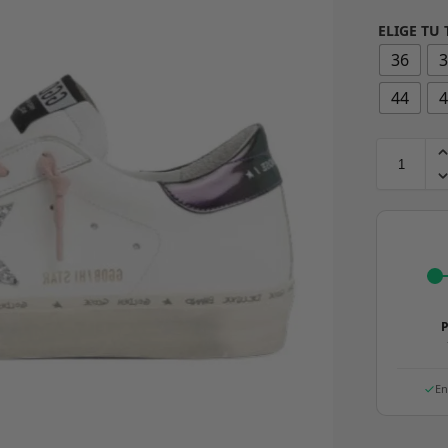
ELIGE TU 
36
44
P
En