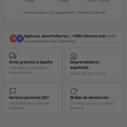
6 Aug
~8 Aug
13 Aug - 20 Aug
Envío gratuito
Con seguimiento
Devolución 30 días
biglucas, alvaritobarras
y
+7000 clientes más
están
B
A
entusiasmados con ZapasPlus.
Envío gratuito a España
Emprendedores
españoles
Procesamos tu pedido en
menos de 48h.
Apoya una marca local.
Servicio personal 24/7
30 días de devolución
Disponible para cualquier
Sin riesgo gracias a nuestra
pregunta.
garantía.