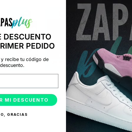
E DESCUENTO
PRIMER PEDIDO
 y recibe tu código de
descuento.
R MI DESCUENTO
ONADOS
O, GRACIAS
%
-50%