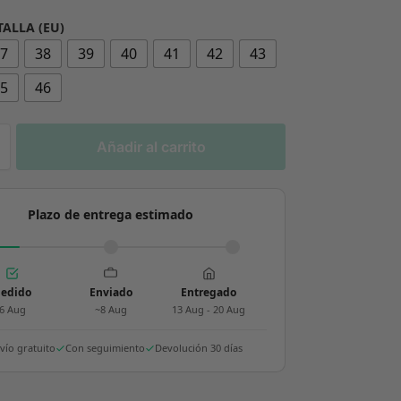
TALLA (EU)
37
38
39
40
41
42
43
45
46
Añadir al carrito
Plazo de entrega estimado
edido
Enviado
Entregado
6 Aug
~8 Aug
13 Aug - 20 Aug
vío gratuito
Con seguimiento
Devolución 30 días