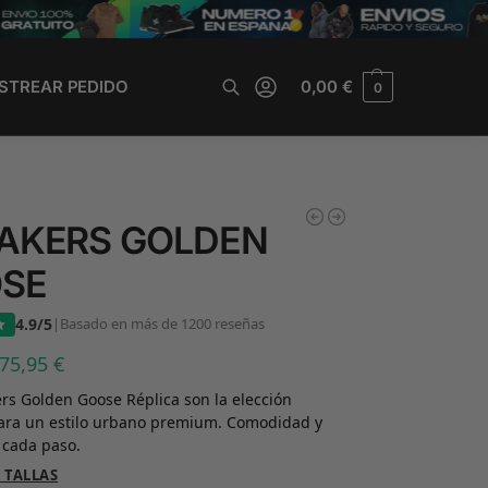
STREAR PEDIDO
0,00
€
0
Buscar
AKERS GOLDEN
SE
4.9/5
|
Basado en más de 1200 reseñas
75,95
€
rs Golden Goose Réplica son la elección
para un estilo urbano premium. Comodidad y
 cada paso.
 TALLAS