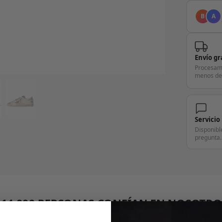
B
A
Envío gr
Procesam
menos de
Servicio
Disponibl
pregunta.
+14.000 PERSONAS CONFÍAN EN NOSOTRO
"Consulta nuestras reseñas y compruébalo tú mismo"