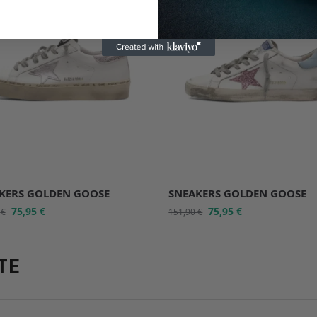
KERS GOLDEN GOOSE
SNEAKERS GOLDEN GOOSE
75,95
€
75,95
€
0
€
151,90
€
TE