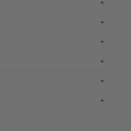
+
+
+
+
+
+