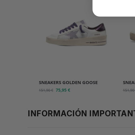
SNEAKERS GOLDEN GOOSE
SNEA
75,95
€
151,90
€
151,9
INFORMACIÓN IMPORTAN