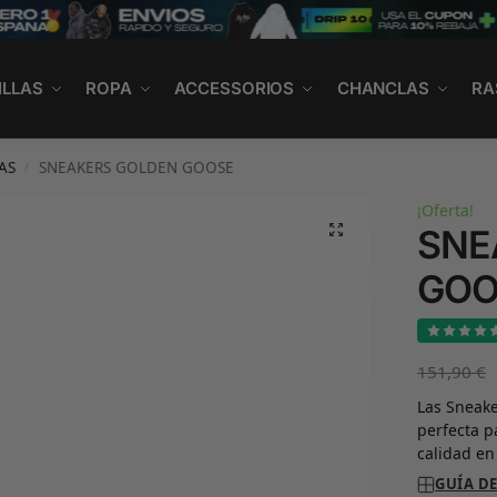
ILLAS
ROPA
ACCESSORIOS
CHANCLAS
RA
AS
SNEAKERS GOLDEN GOOSE
/
¡Oferta!
SNE
GOO
151,90
€
Las Sneake
perfecta 
calidad en
GUÍA DE