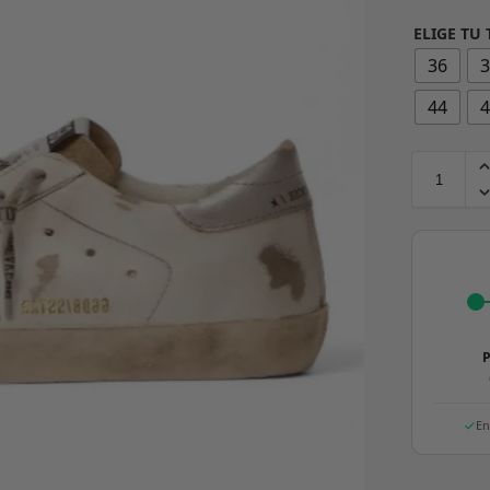
ELIGE TU 
36
44
P
En