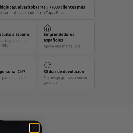
biglucas, alvaritobarras
y
+7000 clientes más
están entusiasmados con ZapasPlus.
atuito a España
Emprendedores
españoles
os tu pedido en
 48h.
Apoya una marca local.
 personal 24/7
30 días de devolución
e para cualquier
Sin riesgo gracias a nuestra
garantía.
S