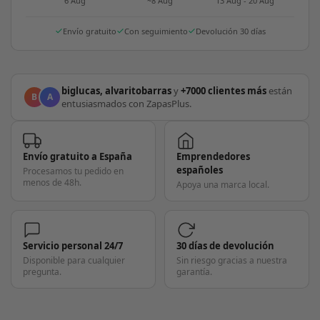
6 Aug
~8 Aug
13 Aug - 20 Aug
Envío gratuito
Con seguimiento
Devolución 30 días
biglucas, alvaritobarras
y
+7000 clientes más
están
B
A
entusiasmados con ZapasPlus.
Envío gratuito a España
Emprendedores
españoles
Procesamos tu pedido en
menos de 48h.
Apoya una marca local.
Servicio personal 24/7
30 días de devolución
Disponible para cualquier
Sin riesgo gracias a nuestra
pregunta.
garantía.