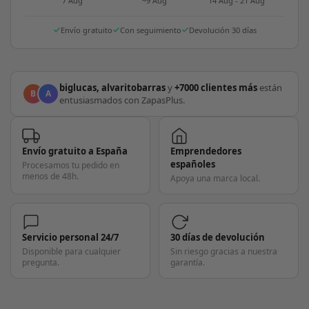
7 Aug
~9 Aug
14 Aug - 21 Aug
Envío gratuito
Con seguimiento
Devolución 30 días
biglucas, alvaritobarras
y
+7000 clientes más
están
B
A
entusiasmados con ZapasPlus.
Envío gratuito a España
Emprendedores
españoles
Procesamos tu pedido en
menos de 48h.
Apoya una marca local.
Servicio personal 24/7
30 días de devolución
Disponible para cualquier
Sin riesgo gracias a nuestra
pregunta.
garantía.