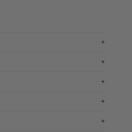
+
+
+
+
+