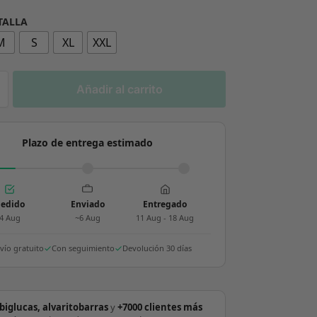
 TALLA
M
S
XL
XXL
Añadir al carrito
Plazo de entrega estimado
edido
Enviado
Entregado
4 Aug
~6 Aug
11 Aug - 18 Aug
vío gratuito
Con seguimiento
Devolución 30 días
biglucas, alvaritobarras
y
+7000 clientes más