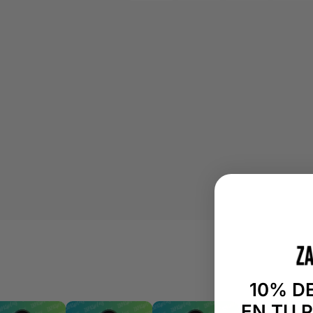
10% D
EN TU 