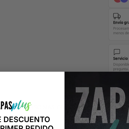
Envío gr
Procesam
menos de
Servicio
Disponibl
pregunta.
+14.000 PERSONAS CONFÍAN EN NOSOTRO
"Consulta nuestras reseñas y compruébalo tú mismo"
E DESCUENTO
PRIMER PEDIDO