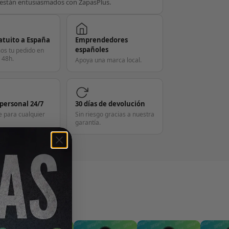
están entusiasmados con ZapasPlus.
atuito a España
Emprendedores
españoles
os tu pedido en
 48h.
Apoya una marca local.
 personal 24/7
30 días de devolución
e para cualquier
Sin riesgo gracias a nuestra
garantía.
S