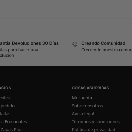
antia Devoluciones 30 Días
Creando Comunidad
Días para hacer una
Creciendo nuestra comu
olucion
ACIÓN
COSAS ABURRIDAS
eales
Mi cuenta
 pedido
Sobre nosotros
tallas
Aviso legal
as Frecuentes
Términos y condiciones
 Zapas Plus
Política de privacidad