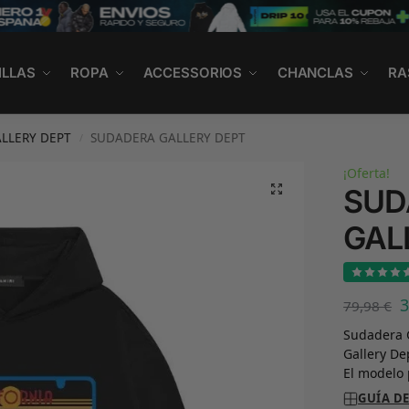
ILLAS
ROPA
ACCESSORIOS
CHANCLAS
RA
LLERY DEPT
SUDADERA GALLERY DEPT
/
¡Oferta!
SUD
GAL
79,98
€
Sudadera G
Gallery De
El modelo 
GUÍA DE