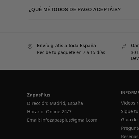
¿QUÉ MÉTODOS DE PAGO ACEPTÁIS?
Envío gratis a toda España
Gar
Recibe tu paquete en 7 a 15 días
30 
Dev
INFORM
ZapasPlus
Videos r
Dirección: Madrid, España
Sigue tu
Horario: Online 24/7
Guia de 
Email:
infozapasplus@gmail.com
Pregunt
Reseñas