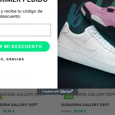
 y recibe tu código de
descuento.
R MI DESCUENTO
O, GRACIAS
ONADOS
%
-50%
DERA GALLERY DEPT
SUDADERA GALLERY DEPT
39,99
€
39,99
€
€
79,98
€