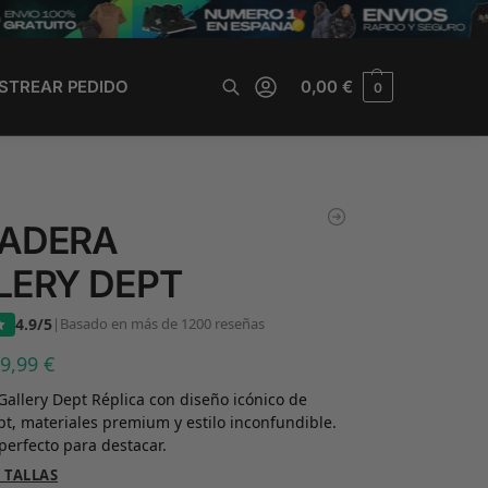
STREAR PEDIDO
0,00
€
0
Buscar
ADERA
LERY DEPT
4.9/5
|
Basado en más de 1200 reseñas
39,99
€
allery Dept Réplica con diseño icónico de
pt, materiales premium y estilo inconfundible.
perfecto para destacar.
 TALLAS