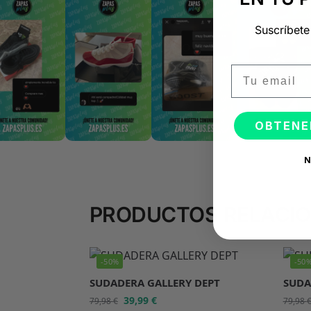
Suscríbete
Email
OBTENE
N
PRODUCTOS RELACI
-50%
-50
SUDADERA GALLERY DEPT
SUDA
39,99
€
79,98
€
79,98