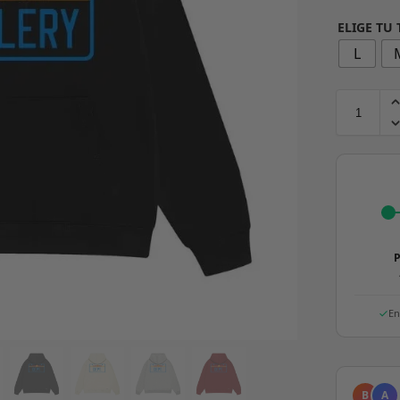
ELIGE TU
L
P
En
B
A