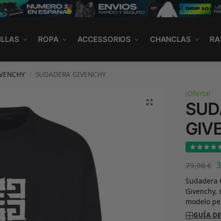
ILLAS
ROPA
ACCESSORIOS
CHANCLAS
RA
IVENCHY
SUDADERA GIVENCHY
/
¡Oferta!
SUD
GIV
79,98
€
Sudadera G
Givenchy, 
modelo per
GUÍA DE