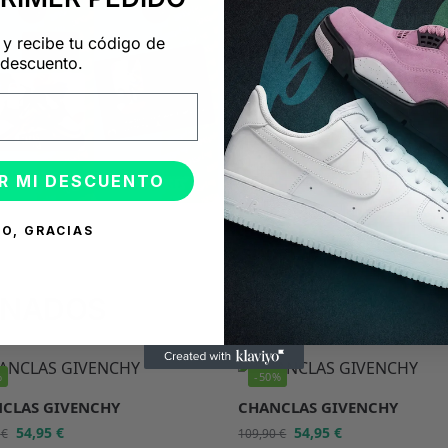
 y recibe tu código de
descuento.
R MI DESCUENTO
O, GRACIAS
ONADOS
%
-50%
CLAS GIVENCHY
CHANCLAS GIVENCHY
54,95
€
54,95
€
0
€
109,90
€