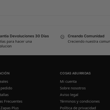
antia Devoluciones 30 Días
Creando Comunidad
Días para hacer una
Creciendo nuestra comu
olucion
ACIÓN
COSAS ABURRIDAS
eales
Mi cuenta
 pedido
Sobre nosotros
tallas
Aviso legal
as Frecuentes
Términos y condiciones
 Zapas Plus
Política de privacidad