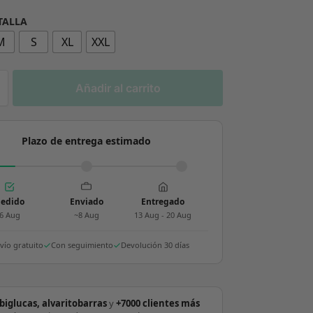
 TALLA
M
S
XL
XXL
Añadir al carrito
Plazo de entrega estimado
edido
Enviado
Entregado
6 Aug
~8 Aug
13 Aug - 20 Aug
vío gratuito
Con seguimiento
Devolución 30 días
biglucas, alvaritobarras
y
+7000 clientes más