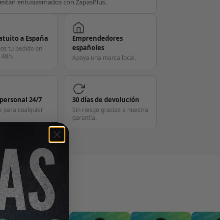
están entusiasmados con ZapasPlus.
atuito a España
Emprendedores
españoles
os tu pedido en
 48h.
Apoya una marca local.
 personal 24/7
30 días de devolución
e para cualquier
Sin riesgo gracias a nuestra
garantía.
S