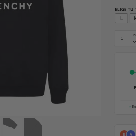
ELIGE TU
L
P
En
B
A