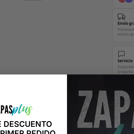
Envío gr
Procesam
menos de
Servicio
Disponibl
pregunta.
+14.000 PERSONAS CONFÍAN EN NOSOTRO
"Consulta nuestras reseñas y compruébalo tú mismo"
E DESCUENTO
PRIMER PEDIDO