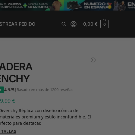
STREAR PEDIDO
0,00
€
0
Buscar
ADERA
ENCHY
4.9/5
|
Basado en más de 1200 reseñas
39,99
€
ivenchy Réplica con diseño icónico de
materiales premium y estilo inconfundible. El
fecto para destacar.
 TALLAS