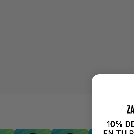
10% D
EN TU 