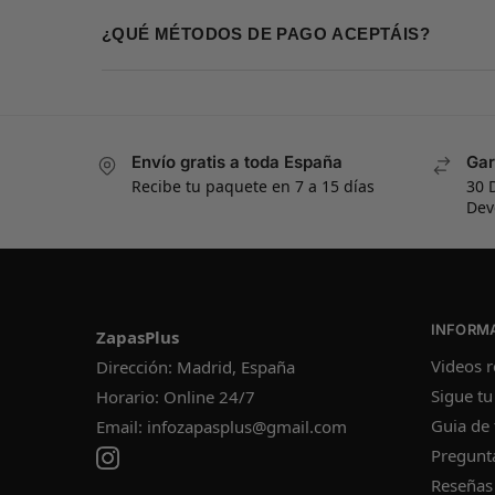
¿QUÉ MÉTODOS DE PAGO ACEPTÁIS?
Envío gratis a toda España
Gar
Recibe tu paquete en 7 a 15 días
30 
Dev
INFORM
ZapasPlus
Videos r
Dirección: Madrid, España
Sigue tu
Horario: Online 24/7
Guia de 
Email:
infozapasplus@gmail.com
Pregunt
Reseñas