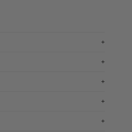
+
+
+
+
+