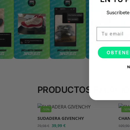
Suscríbete
Email
OBTENE
N
PRODUCTOS RELACI
-50%
-50
SUDADERA GIVENCHY
CHAN
39,99
€
79,98
€
109,9