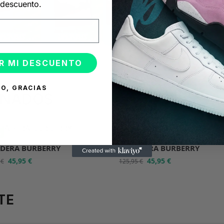
descuento.
R MI DESCUENTO
O, GRACIAS
ONADOS
%
-64%
DERA BURBERRY
SUDADERA BURBERRY
45,95
€
45,95
€
5
€
125,95
€
TE