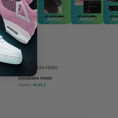
-64%
SUDADERA FENDI
45,95
€
125,95
€