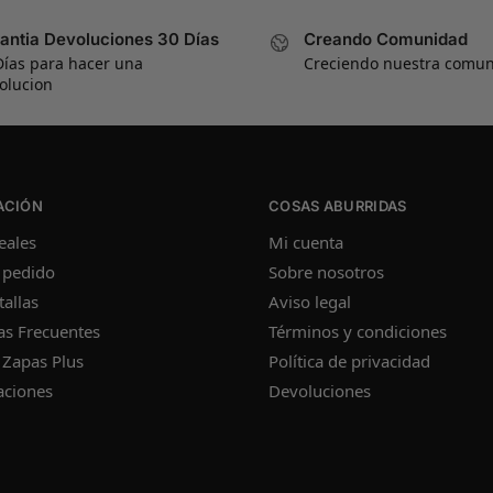
antia Devoluciones 30 Días
Creando Comunidad
Días para hacer una
Creciendo nuestra comu
olucion
ACIÓN
COSAS ABURRIDAS
eales
Mi cuenta
 pedido
Sobre nosotros
tallas
Aviso legal
as Frecuentes
Términos y condiciones
 Zapas Plus
Política de privacidad
aciones
Devoluciones