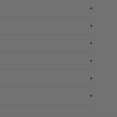
+
+
+
+
+
+