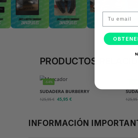
Email
OBTENE
N
PRODUCTOS RELACI
-64%
-64
SUDADERA BURBERRY
SUDA
45,95
€
125,95
€
125,9
INFORMACIÓN IMPORTAN