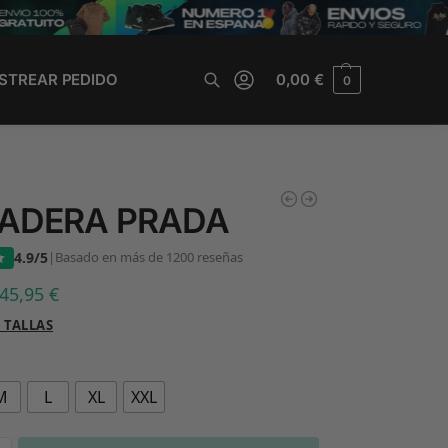
STREAR PEDIDO
0,00
€
0
Buscar
ADERA PRADA
4.9/5
|
Basado en más de 1200 reseñas
45,95
€
 TALLAS
M
L
XL
XXL