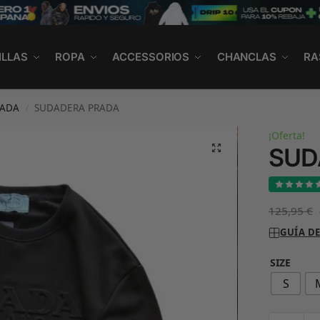
ILLAS
ROPA
ACCESSORIOS
CHANCLAS
RA
RADA
SUDADERA PRADA
/
¡Oferta!
SUD
125,95
€
GUÍA DE
SIZE
S