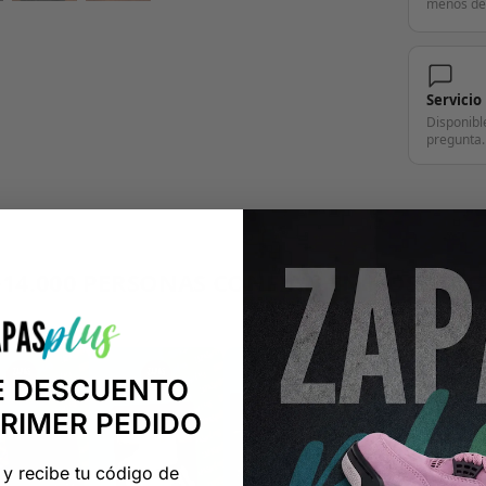
menos de
Servicio
Disponibl
pregunta.
+14.000 PERSONAS CONFÍAN EN NOSOTRO
"Consulta nuestras reseñas y compruébalo tú mismo"
E DESCUENTO
PRIMER PEDIDO
 y recibe tu código de