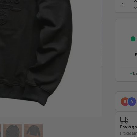
P
En
B
A
Envío gr
Procesam