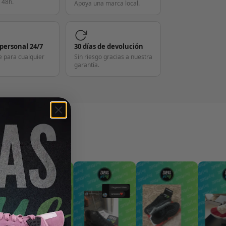
 48h.
Apoya una marca local.
 personal 24/7
30 días de devolución
e para cualquier
Sin riesgo gracias a nuestra
garantía.
S