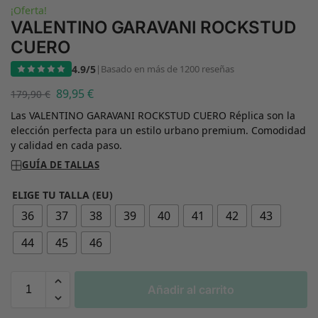
¡Oferta!
VALENTINO GARAVANI ROCKSTUD
CUERO
4.9/5
|
Basado en más de 1200 reseñas
89,95
€
179,90
€
Las VALENTINO GARAVANI ROCKSTUD CUERO Réplica son la
elección perfecta para un estilo urbano premium. Comodidad
y calidad en cada paso.
GUÍA DE TALLAS
ELIGE TU TALLA (EU)
36
37
38
39
40
41
42
43
44
45
46
Añadir al carrito