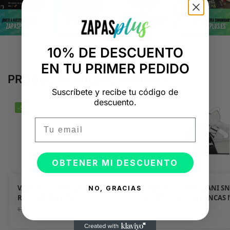
10% DE DESCUENTO
EN TU PRIMER PEDIDO
PRODUCTOS RELACIONADOS
Suscríbete y recibe tu código de
descuento.
-50%
-50%
Email
OBTENER MI DESCUENTO
VALENTINO GARAVANI SNEAKER
VALENTINO GARAVANI S
NO, GRACIAS
ROCKSTUD BLANCAS
LOW-TOP VL7N BLANCAS 
89,95
€
89,95
€
179,90
€
179,90
€