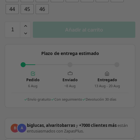
44
45
46
Añadir al carrito
Plazo de entrega estimado
Pedido
Enviado
Entregado
6 Aug
~8 Aug
13 Aug - 20 Aug
Envío gratuito
Con seguimiento
Devolución 30 días
biglucas, alvaritobarras
y
+7000 clientes más
están
B
A
entusiasmados con ZapasPlus.