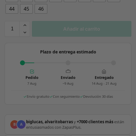
44
45
46
Añadir al carrito
Plazo de entrega estimado
Pedido
Enviado
Entregado
7 Aug
~9 Aug
14 Aug - 21 Aug
Envío gratuito
Con seguimiento
Devolución 30 días
biglucas, alvaritobarras
y
+7000 clientes más
están
B
A
entusiasmados con ZapasPlus.