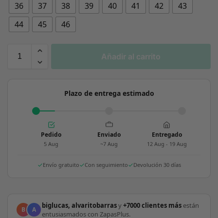
36
37
38
39
40
41
42
43
44
45
46
Añadir al carrito
Plazo de entrega estimado
Pedido
Enviado
Entregado
5 Aug
~7 Aug
12 Aug - 19 Aug
Envío gratuito
Con seguimiento
Devolución 30 días
biglucas, alvaritobarras
y
+7000 clientes más
están
B
A
entusiasmados con ZapasPlus.