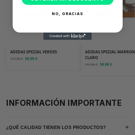
NO, GRACIAS
ADIDAS SPEZIAL VERDES
ADIDAS SPEZIAL MARRON
CLARO
58,98
€
117,96
€
58,98
€
117,96
€
INFORMACIÓN IMPORTANTE
+
¿QUÉ CALIDAD TIENEN LOS PRODUCTOS?