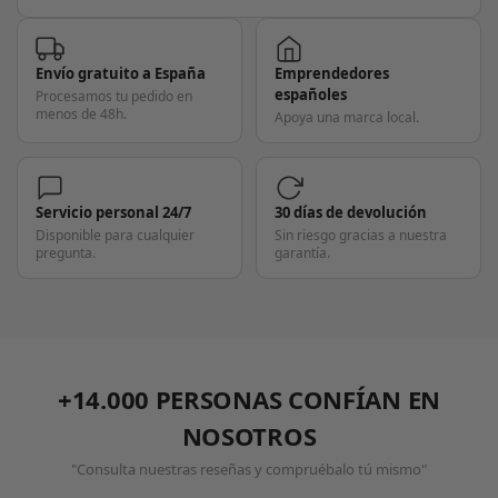
Envío gratuito a España
Emprendedores
españoles
Procesamos tu pedido en
menos de 48h.
Apoya una marca local.
Servicio personal 24/7
30 días de devolución
Disponible para cualquier
Sin riesgo gracias a nuestra
pregunta.
garantía.
+14.000 PERSONAS CONFÍAN EN
NOSOTROS
"Consulta nuestras reseñas y compruébalo tú mismo"