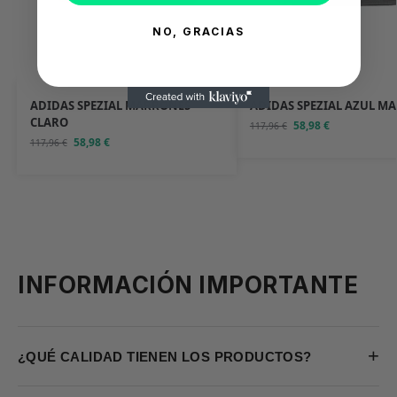
NO, GRACIAS
ADIDAS SPEZIAL MARRONES
ADIDAS SPEZIAL AZUL M
CLARO
58,98
€
117,96
€
58,98
€
117,96
€
INFORMACIÓN IMPORTANTE
+
¿QUÉ CALIDAD TIENEN LOS PRODUCTOS?