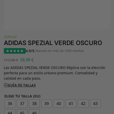
¡Oferta!
ADIDAS SPEZIAL VERDE OSCURO
4.9/5
|
Basado en más de 1200 reseñas
58,98
€
117,96
€
Las ADIDAS SPEZIAL VERDE OSCURO Réplica son la elección
perfecta para un estilo urbano premium. Comodidad y
calidad en cada paso.
GUÍA DE TALLAS
ELIGE TU TALLA (EU)
36
37
38
39
40
41
42
43
44
45
46