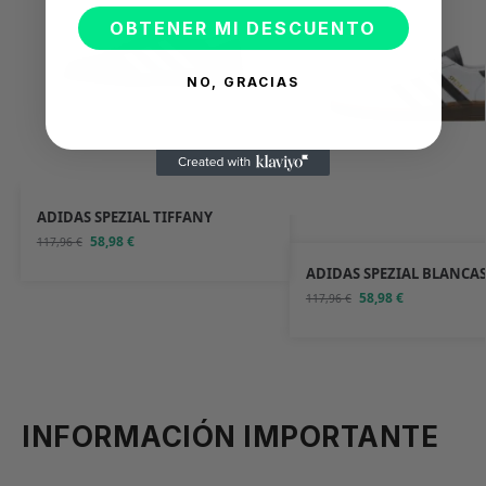
OBTENER MI DESCUENTO
NO, GRACIAS
ADIDAS SPEZIAL TIFFANY
58,98
€
117,96
€
ADIDAS SPEZIAL BLANCA
58,98
€
117,96
€
INFORMACIÓN IMPORTANTE