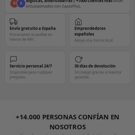
biglucas, alvaritobarras
y
+7000 clientes más
están
B
A
entusiasmados con ZapasPlus.
Envío gratuito a España
Emprendedores
españoles
Procesamos tu pedido en
menos de 48h.
Apoya una marca local.
Servicio personal 24/7
30 días de devolución
Disponible para cualquier
Sin riesgo gracias a nuestra
pregunta.
garantía.
+14.000 PERSONAS CONFÍAN EN
NOSOTROS