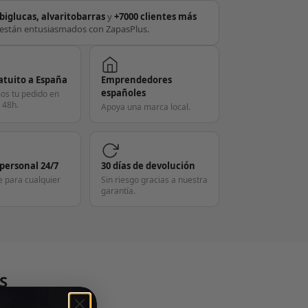
biglucas, alvaritobarras
y
+7000 clientes más
están entusiasmados con ZapasPlus.
atuito a España
Emprendedores
españoles
os tu pedido en
 48h.
Apoya una marca local.
 personal 24/7
30 días de devolución
e para cualquier
Sin riesgo gracias a nuestra
garantía.
S