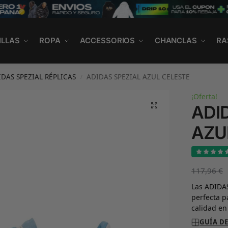
ILLAS
ROPA
ACCESSORIOS
CHANCLAS
RA
IDAS SPEZIAL RÉPLICAS
ADIDAS SPEZIAL AZUL CELESTE
/
¡Oferta!
ADI
AZU
117,96
€
Las ADIDAS
perfecta 
calidad en
GUÍA DE