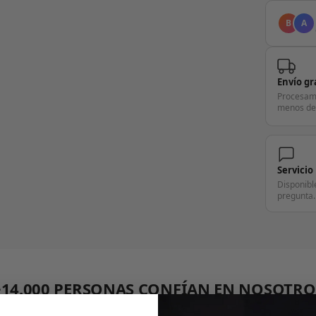
B
A
Envío gr
Procesam
menos de
Servicio
Disponibl
pregunta.
+14.000 PERSONAS CONFÍAN EN NOSOTRO
"Consulta nuestras reseñas y compruébalo tú mismo"