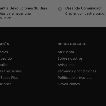
antia Devoluciones 30 Días
Creando Comunidad
Días para hacer una
Creciendo nuestra comu
olucion
ACIÓN
COSAS ABURRIDAS
eales
Mi cuenta
 pedido
Sobre nosotros
tallas
Aviso legal
as Frecuentes
Términos y condiciones
 Zapas Plus
Política de privacidad
aciones
Devoluciones