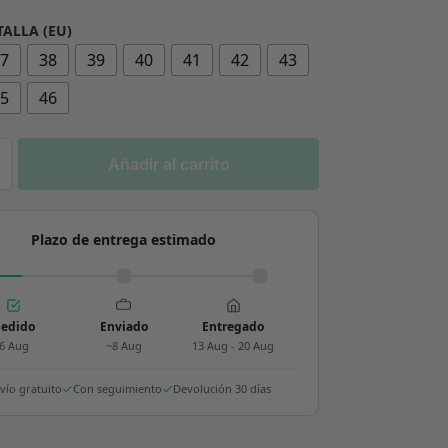
TALLA (EU)
37
38
39
40
41
42
43
45
46
Añadir al carrito
Plazo de entrega estimado
edido
Enviado
Entregado
6 Aug
~8 Aug
13 Aug - 20 Aug
vío gratuito
Con seguimiento
Devolución 30 días