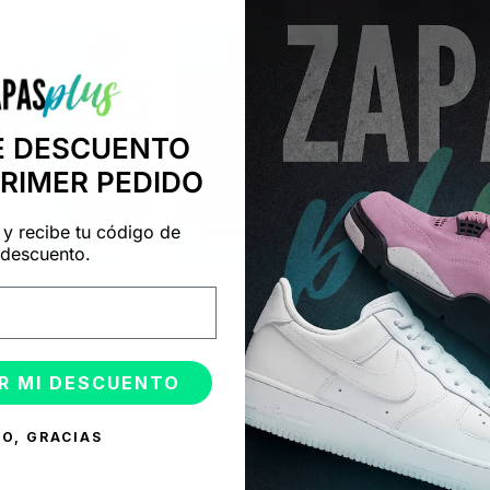
E DESCUENTO
PRIMER PEDIDO
 y recibe tu código de
descuento.
ONADOS
R MI DESCUENTO
O, GRACIAS
%
-50%