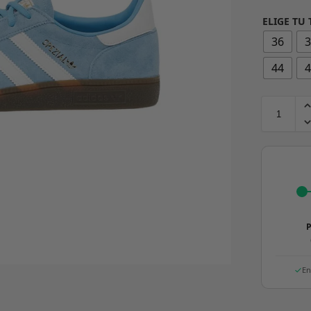
ELIGE TU 
36
44
P
En