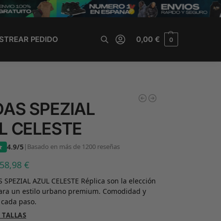
STREAR PEDIDO
0,00
€
0
Buscar
DAS SPEZIAL
L CELESTE
4.9/5
|
Basado en más de 1200 reseñas
58,98
€
 SPEZIAL AZUL CELESTE Réplica son la elección
para un estilo urbano premium. Comodidad y
 cada paso.
 TALLAS