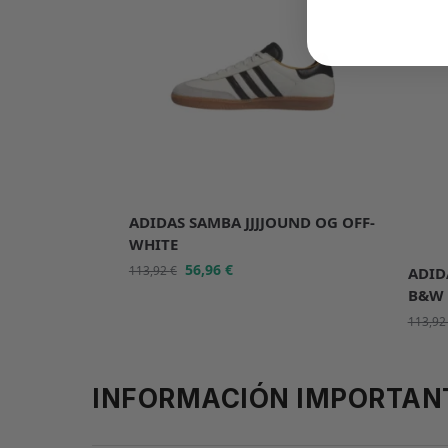
ADIDAS SAMBA JJJJOUND OG OFF-
WHITE
56,96
€
113,92
€
ADID
B&W
113,9
INFORMACIÓN IMPORTAN