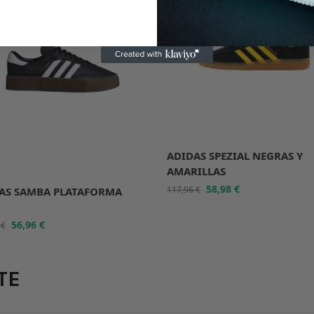
ADIDAS SPEZIAL NEGRAS Y
AMARILLAS
58,98
€
117,96
€
AS SAMBA PLATAFORMA
56,96
€
2
€
TE