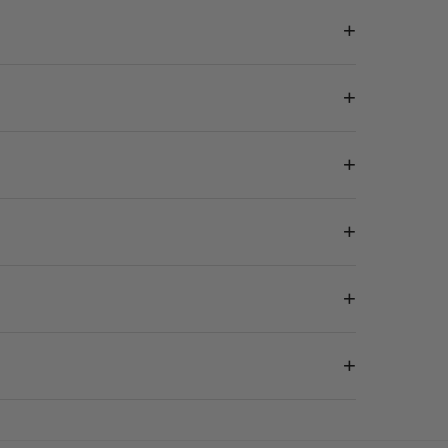
+
+
+
+
+
+