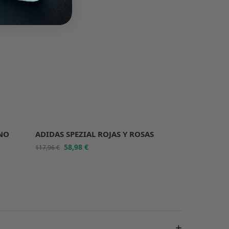
-50%
INO
ADIDAS SPEZIAL ROJAS Y ROSAS
58,98
€
117,96
€
+