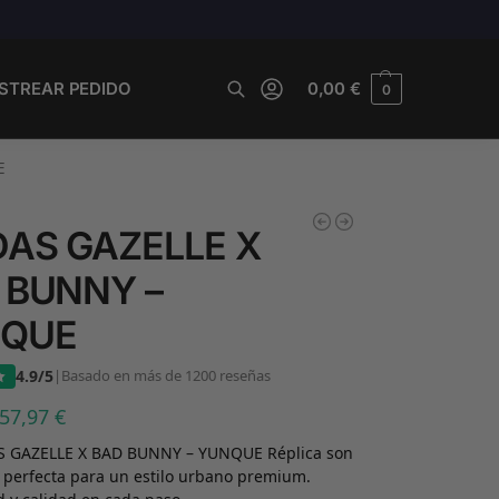
STREAR PEDIDO
0,00
€
0
Buscar
E
DAS GAZELLE X
 BUNNY –
QUE
4.9/5
|
Basado en más de 1200 reseñas
57,97
€
S GAZELLE X BAD BUNNY – YUNQUE Réplica son
n perfecta para un estilo urbano premium.