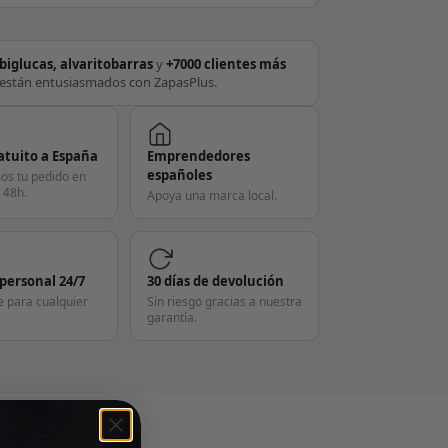
biglucas, alvaritobarras
y
+7000 clientes más
están entusiasmados con ZapasPlus.
atuito a España
Emprendedores
españoles
os tu pedido en
 48h.
Apoya una marca local.
 personal 24/7
30 días de devolución
e para cualquier
Sin riesgo gracias a nuestra
garantía.