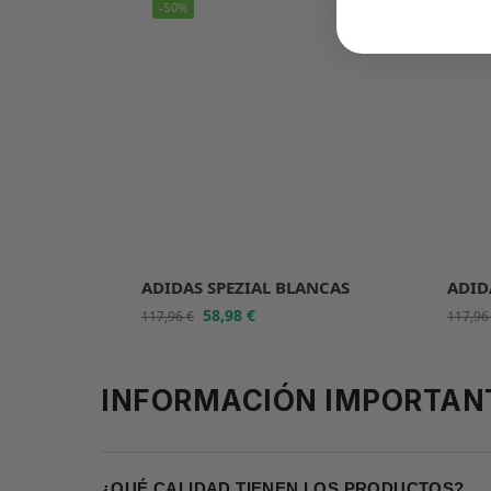
-50%
-50
ADIDAS SPEZIAL BLANCAS
ADID
58,98
€
117,96
€
117,9
INFORMACIÓN IMPORTAN
¿QUÉ CALIDAD TIENEN LOS PRODUCTOS?