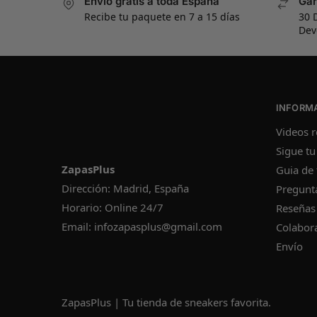
Envío gratis a toda España
Gar
Recibe tu paquete en 7 a 15 días
30 
Dev
INFORM
Videos r
Sigue tu
ZapasPlus
Guia de 
Dirección: Madrid, España
Pregunt
Horario: Online 24/7
Reseñas
Email:
infozapasplus@gmail.com
Colabor
Envío
ZapasPlus | Tu tienda de sneakers favorita.