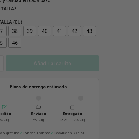
 y calidad en cada paso.
 TALLAS
TALLA (EU)
37
38
39
40
41
42
43
45
46
Añadir al carrito
Plazo de entrega estimado
edido
Enviado
Entregado
6 Aug
~8 Aug
13 Aug - 20 Aug
vío gratuito
Con seguimiento
Devolución 30 días