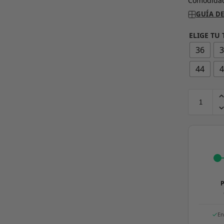
Comodidad
GUÍA DE
ELIGE TU 
36
44
P
En