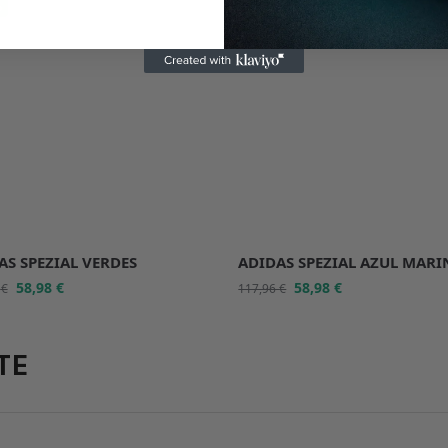
%
-50%
AS SPEZIAL VERDES
ADIDAS SPEZIAL AZUL MAR
58,98
€
58,98
€
6
€
117,96
€
TE