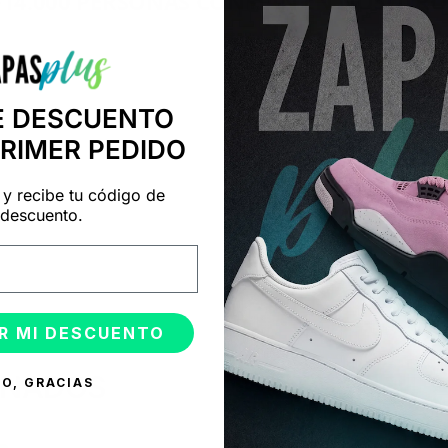
+14.000 PERSONAS CONFÍAN EN NOSOTRO
"Consulta nuestras reseñas y compruébalo tú mismo"
E DESCUENTO
PRIMER PEDIDO
 y recibe tu código de
descuento.
R MI DESCUENTO
ONADOS
O, GRACIAS