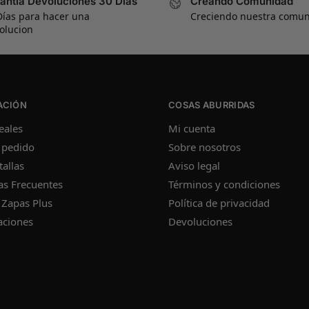
antia Devoluciones 30 Días
Creando Comunidad
Días para hacer una
Creciendo nuestra comu
olucion
ACIÓN
COSAS ABURRIDAS
eales
Mi cuenta
 pedido
Sobre nosotros
tallas
Aviso legal
as Frecuentes
Términos y condiciones
 Zapas Plus
Política de privacidad
aciones
Devoluciones