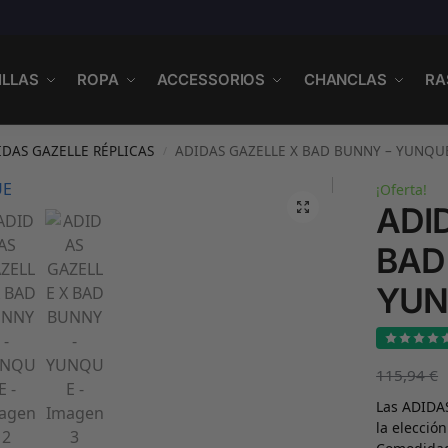
ILLAS
ROPA
ACCESSORIOS
CHANCLAS
RA
IDAS GAZELLE RÉPLICAS
ADIDAS GAZELLE X BAD BUNNY – YUNQU
/
¡Oferta!
ADI
BAD
YUN
115,94
€
Las ADIDA
la elecció