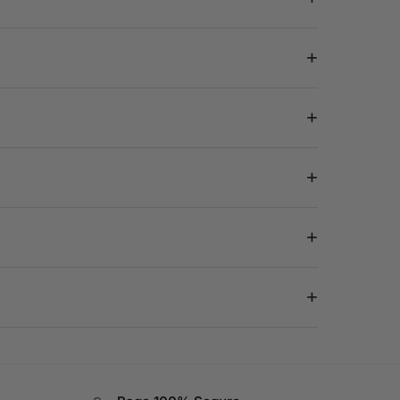
+
+
+
+
+