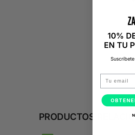
10% D
EN TU 
Suscríbete
Email
OBTENE
PRODUCTOS RELACI
N