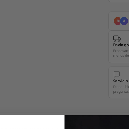
B
A
Envío gr
Procesam
menos de
Servicio
Disponibl
pregunta.