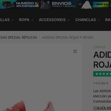
ILLAS
ROPA
ACCESSORIOS
CHANCLAS
RA
IDAS SPEZIAL RÉPLICAS
ADIDAS SPEZIAL ROJAS Y ROSAS
/
¡Oferta!
ADI
ROJ
117,96
€
Las ADIDAS
elección p
Comodidad
GUÍA DE