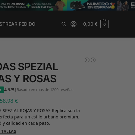
STREAR PEDIDO
0,00
€
0
Buscar
DAS SPEZIAL
AS Y ROSAS
4.9/5
|
Basado en más de 1200 reseñas
58,98
€
 SPEZIAL ROJAS Y ROSAS Réplica son la
erfecta para un estilo urbano premium.
 y calidad en cada paso.
 TALLAS