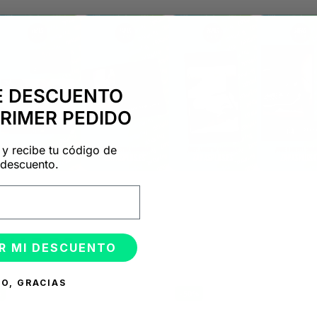
E DESCUENTO
PRIMER PEDIDO
 y recibe tu código de
descuento.
ONADOS
R MI DESCUENTO
O, GRACIAS
%
-50%