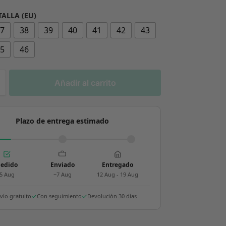
TALLA (EU)
37
38
39
40
41
42
43
45
46
Añadir al carrito
Plazo de entrega estimado
edido
Enviado
Entregado
5 Aug
~7 Aug
12 Aug - 19 Aug
vío gratuito
Con seguimiento
Devolución 30 días