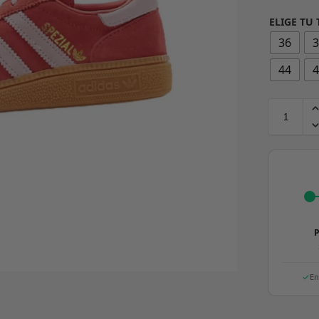
ELIGE TU 
36
44
P
En