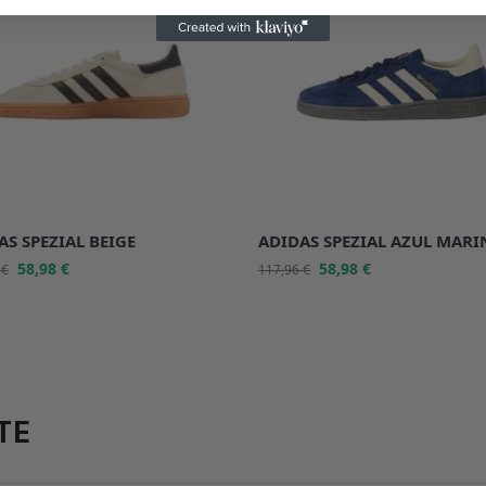
AS SPEZIAL BEIGE
ADIDAS SPEZIAL AZUL MAR
58,98
€
58,98
€
6
€
117,96
€
TE