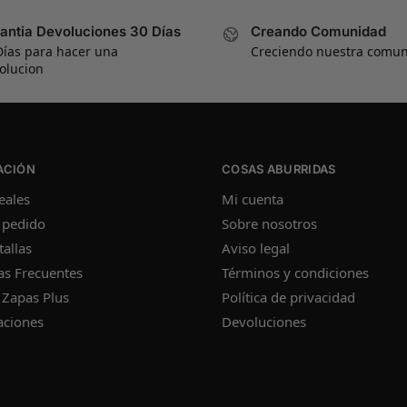
antia Devoluciones 30 Días
Creando Comunidad
Días para hacer una
Creciendo nuestra comu
olucion
ACIÓN
COSAS ABURRIDAS
eales
Mi cuenta
 pedido
Sobre nosotros
tallas
Aviso legal
as Frecuentes
Términos y condiciones
 Zapas Plus
Política de privacidad
aciones
Devoluciones