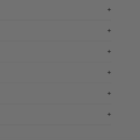
+
+
+
+
+
+