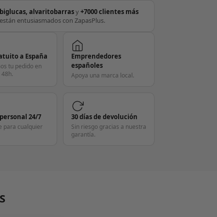
biglucas, alvaritobarras
y
+7000 clientes más
están entusiasmados con ZapasPlus.
atuito a España
Emprendedores
españoles
os tu pedido en
 48h.
Apoya una marca local.
 personal 24/7
30 días de devolución
e para cualquier
Sin riesgo gracias a nuestra
garantía.
S