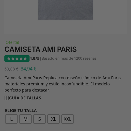
¡Oferta!
CAMISETA AMI PARIS
4.9/5
|
Basado en más de 1200 reseñas
34,94
€
69,88
€
Camiseta Ami Paris Réplica con diseño icónico de Ami Paris,
materiales premium y estilo inconfundible. El modelo
perfecto para destacar.
GUÍA DE TALLAS
ELIGE TU TALLA
L
M
S
XL
XXL