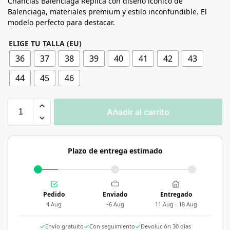
Chanclas Balenciaga Réplica con diseño icónico de
Balenciaga, materiales premium y estilo inconfundible. El
modelo perfecto para destacar.
ELIGE TU TALLA (EU)
36
37
38
39
40
41
42
43
44
45
46
Añadir al carrito
Plazo de entrega estimado
Pedido
Enviado
Entregado
4 Aug
~6 Aug
11 Aug - 18 Aug
Envío gratuito
Con seguimiento
Devolución 30 días