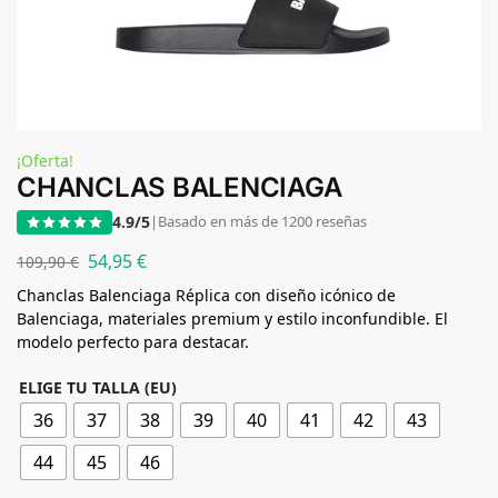
¡Oferta!
CHANCLAS BALENCIAGA
4.9/5
|
Basado en más de 1200 reseñas
54,95
€
109,90
€
Chanclas Balenciaga Réplica con diseño icónico de
Balenciaga, materiales premium y estilo inconfundible. El
modelo perfecto para destacar.
ELIGE TU TALLA (EU)
36
37
38
39
40
41
42
43
44
45
46