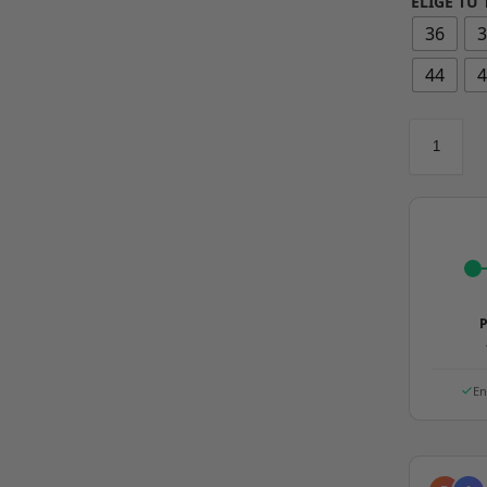
ELIGE TU 
36
44
P
En