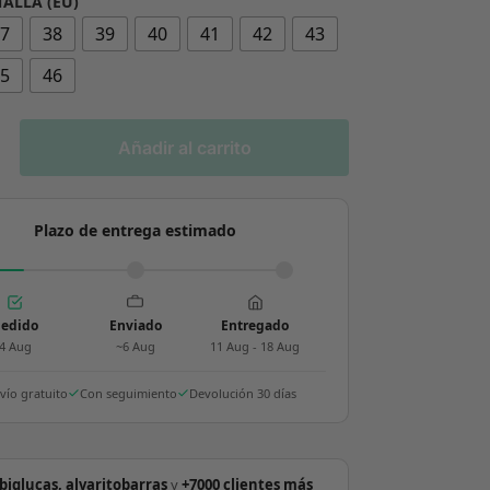
TALLA (EU)
37
38
39
40
41
42
43
45
46
Añadir al carrito
Plazo de entrega estimado
edido
Enviado
Entregado
4 Aug
~6 Aug
11 Aug - 18 Aug
vío gratuito
Con seguimiento
Devolución 30 días
biglucas, alvaritobarras
y
+7000 clientes más