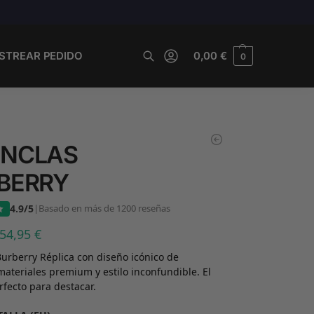
STREAR PEDIDO
0,00
€
0
Buscar
NCLAS
BERRY
4.9/5
|
Basado en más de 1200 reseñas
54,95
€
urberry Réplica con diseño icónico de
materiales premium y estilo inconfundible. El
fecto para destacar.