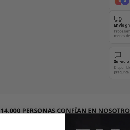
B
A
Envío gr
Procesam
menos de
Servicio
Disponibl
pregunta.
+14.000 PERSONAS CONFÍAN EN NOSOTRO
"Consulta nuestras reseñas y compruébalo tú mismo"