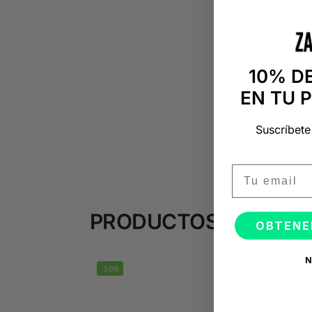
10% D
EN TU 
Suscríbete
Email
PRODUCTOS RELACI
OBTENE
N
-50%
-50