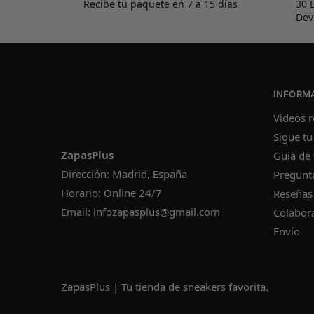
Recibe tu paquete en 7 a 15 días
30 
Dev
INFORM
Videos r
Sigue tu
ZapasPlus
Guia de 
Dirección: Madrid, España
Pregunt
Horario: Online 24/7
Reseñas
Email:
infozapasplus@gmail.com
Colabor
Envío
ZapasPlus | Tu tienda de sneakers favorita.