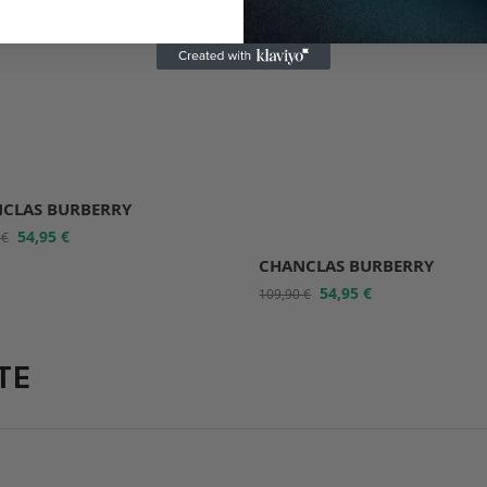
CLAS BURBERRY
54,95
€
0
€
CHANCLAS BURBERRY
54,95
€
109,90
€
TE