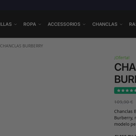
ILLAS
ROPA
ACCESSORIOS
CHANCLAS
RA
CHANCLAS BURBERRY
¡Oferta!
CHA
BUR
109,90
€
Chanclas B
Burberry, 
modelo per