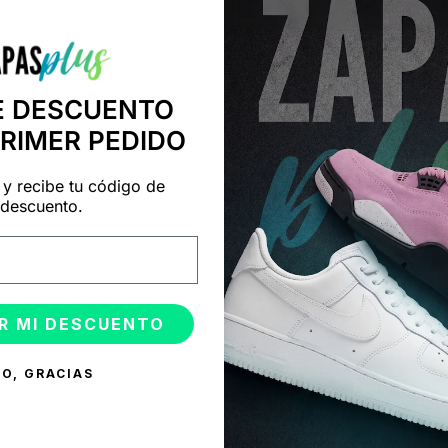
E DESCUENTO
PRIMER PEDIDO
 y recibe tu código de
descuento.
ONADOS
R MI DESCUENTO
O, GRACIAS
%
-50%