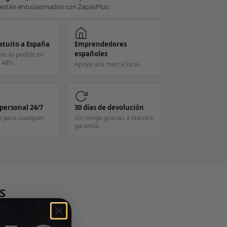
están entusiasmados con ZapasPlus.
atuito a España
Emprendedores
españoles
os tu pedido en
 48h.
Apoya una marca local.
 personal 24/7
30 días de devolución
e para cualquier
Sin riesgo gracias a nuestra
garantía.
S