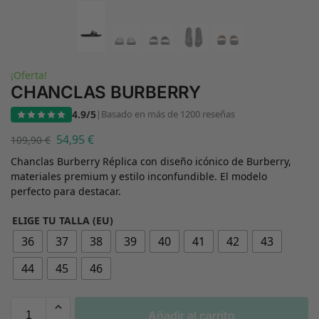
¡Oferta!
CHANCLAS BURBERRY
4.9/5
|
Basado en más de 1200 reseñas
54,95
€
109,90
€
Chanclas Burberry Réplica con diseño icónico de Burberry,
materiales premium y estilo inconfundible. El modelo
perfecto para destacar.
ELIGE TU TALLA (EU)
36
37
38
39
40
41
42
43
44
45
46
Añadir al carrito