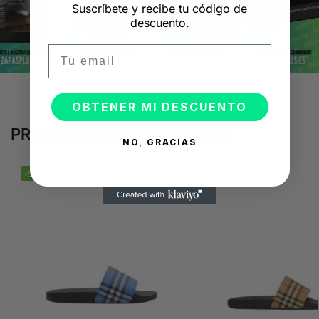
Suscríbete y recibe tu código de
descuento.
Email
OBTENER MI DESCUENTO
PRODUCTOS RELACIONADOS
NO, GRACIAS
-50%
-50%