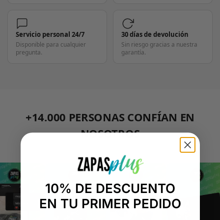
Servicio personal 24/7
30 días de devolución
Disponible para cualquier
Sin riesgo gracias a nuestra
pregunta.
garantía.
+14.000 PERSONAS CONFÍAN EN
NOSOTROS
"Consulta nuestras reseñas y compruébalo tú mismo"
10% DE DESCUENTO
EN TU PRIMER PEDIDO