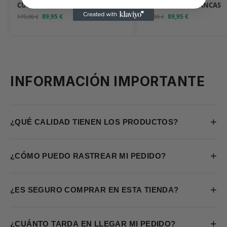
CUERO NAPPA NEGRAS
CUERO NAPPA BLANCAS
89,95
€
89,95
€
179,90
€
179,90
€
INFORMACIÓN IMPORTANTE
+
¿QUÉ CALIDAD TIENEN LOS PRODUCTOS?
+
¿CÓMO PUEDO RASTREAR MI PEDIDO?
+
¿ES SEGURO COMPRAR EN ESTA TIENDA?
+
¿CUÁNTO TARDA EN LLEGAR MI PEDIDO?