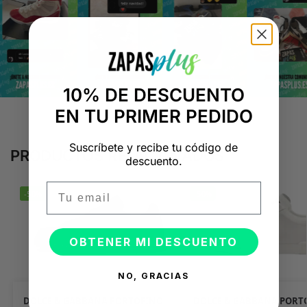
10% DE DESCUENTO
EN TU PRIMER PEDIDO
Suscríbete y recibe tu código de
PRODUCTOS RELACIONADOS
descuento.
Email
-50%
-50%
OBTENER MI DESCUENTO
NO, GRACIAS
DOLCE & GABBANA PORTOFINO
DOLCE & GABBANA PORT