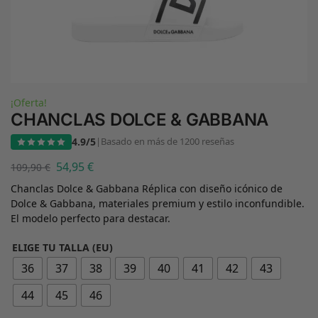
¡Oferta!
CHANCLAS DOLCE & GABBANA
4.9/5
|
Basado en más de 1200 reseñas
54,95
€
109,90
€
Chanclas Dolce & Gabbana Réplica con diseño icónico de
Dolce & Gabbana, materiales premium y estilo inconfundible.
El modelo perfecto para destacar.
ELIGE TU TALLA (EU)
36
37
38
39
40
41
42
43
44
45
46