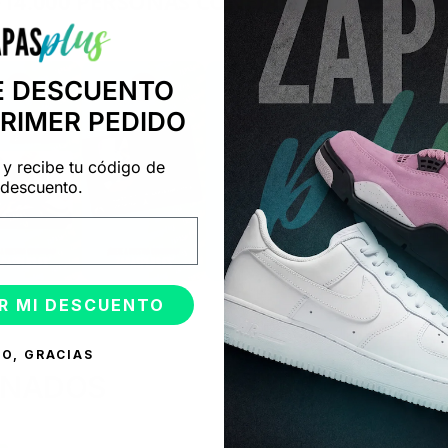
+14.000 PERSONAS CONFÍAN EN NOSOTRO
"Consulta nuestras reseñas y compruébalo tú mismo"
E DESCUENTO
PRIMER PEDIDO
 y recibe tu código de
descuento.
R MI DESCUENTO
O, GRACIAS
ONADOS