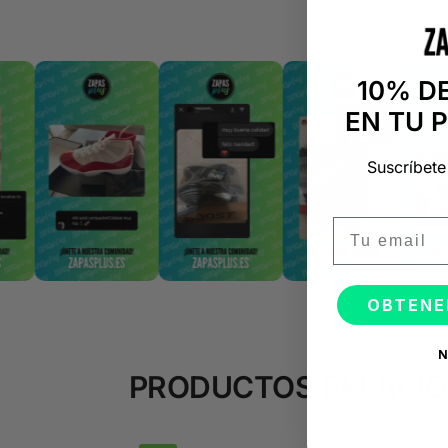
10% D
EN TU 
Suscríbete
Email
OBTENE
N
PRODUCTOS RELACI