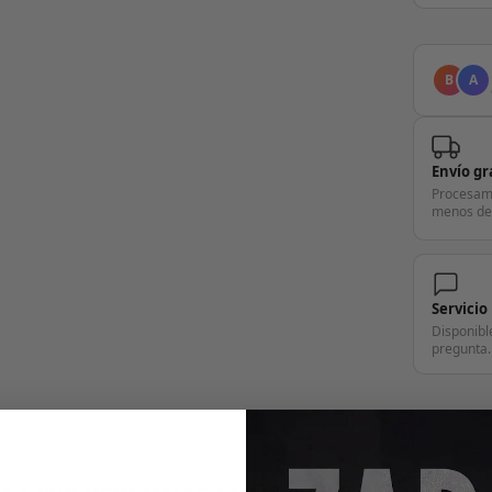
B
A
Envío gr
Procesam
menos de
Servicio
Disponibl
pregunta.