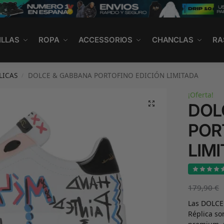
ILLAS
ROPA
ACCESSORIOS
CHANCLAS
RA
LICAS
DOLCE & GABBANA PORTOFINO EDICIÓN LIMITADA
/
¡Oferta!
DOL
POR
LIM
179,90
€
Las DOLC
Réplica so