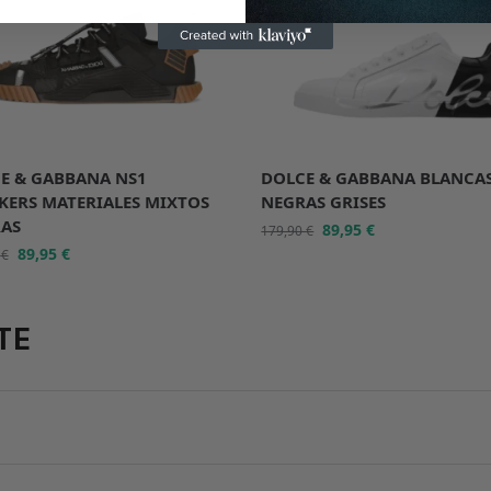
%
-50%
E & GABBANA NS1
DOLCE & GABBANA BLANCA
KERS MATERIALES MIXTOS
NEGRAS GRISES
AS
89,95
€
179,90
€
89,95
€
0
€
TE