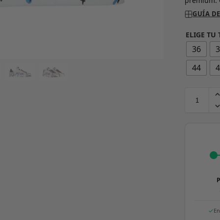
premium. 
GUÍA DE
ELIGE TU 
36
44
P
En