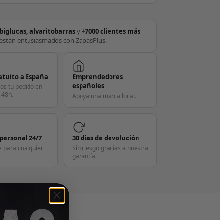
biglucas, alvaritobarras
y
+7000 clientes más
están entusiasmados con ZapasPlus.
atuito a España
Emprendedores
españoles
os tu pedido en
 48h.
Apoya una marca local.
 personal 24/7
30 días de devolución
e para cualquier
Sin riesgo gracias a nuestra
garantía.