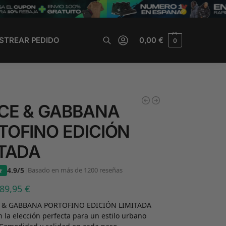
STREAR PEDIDO
0,00
€
0
Buscar
CE & GABBANA
TOFINO EDICIÓN
ITADA
4.9/5
|
Basado en más de 1200 reseñas
89,95
€
E & GABBANA PORTOFINO EDICIÓN LIMITADA
n la elección perfecta para un estilo urbano