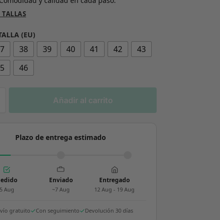
Comodidad y calidad en cada paso.
 TALLAS
TALLA (EU)
37
38
39
40
41
42
43
45
46
Añadir al carrito
Plazo de entrega estimado
edido
Enviado
Entregado
5 Aug
~7 Aug
12 Aug - 19 Aug
vío gratuito
Con seguimiento
Devolución 30 días