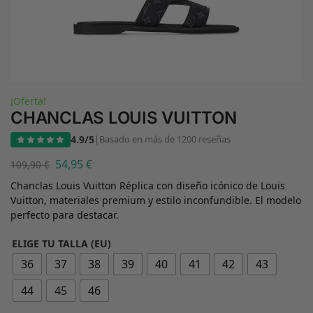
¡Oferta!
CHANCLAS LOUIS VUITTON
4.9/5
|
Basado en más de 1200 reseñas
54,95
€
109,90
€
Chanclas Louis Vuitton Réplica con diseño icónico de Louis
Vuitton, materiales premium y estilo inconfundible. El modelo
perfecto para destacar.
ELIGE TU TALLA (EU)
36
37
38
39
40
41
42
43
44
45
46