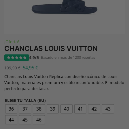
¡Oferta!
CHANCLAS LOUIS VUITTON
4.9/5
|
Basado en más de 1200 reseñas
54,95
€
109,90
€
Chanclas Louis Vuitton Réplica con diseño icónico de Louis
Vuitton, materiales premium y estilo inconfundible. El modelo
perfecto para destacar.
ELIGE TU TALLA (EU)
36
37
38
39
40
41
42
43
44
45
46