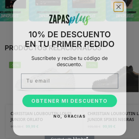
10% DE DESCUENTO
EN TU PRIMER PEDIDO
PRODUCTOS RELACIONADOS
Suscríbete y recibe tu código de
descuento.
-50%
-50%
Email
OBTENER MI DESCUENTO
CHRISTIAN LOUBOUTIN LOUIS
CHRISTIAN LOUBOUTIN L
NO, GRACIAS
JUNIOR ORLATO
JUNIOR SPIKES NEGRAS
99,99
€
99,99
€
199,98
€
199,98
€