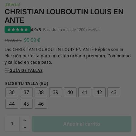
¡Oferta!
CHRISTIAN LOUBOUTIN LOUIS EN
ANTE
4.9/5
|
Basado en más de 1200 reseñas
99,99
€
199,98
€
Las CHRISTIAN LOUBOUTIN LOUIS EN ANTE Réplica son la
elección perfecta para un estilo urbano premium. Comodidad
y calidad en cada paso.
GUÍA DE TALLAS
ELIGE TU TALLA (EU)
36
37
38
39
40
41
42
43
44
45
46
Añadir al carrito