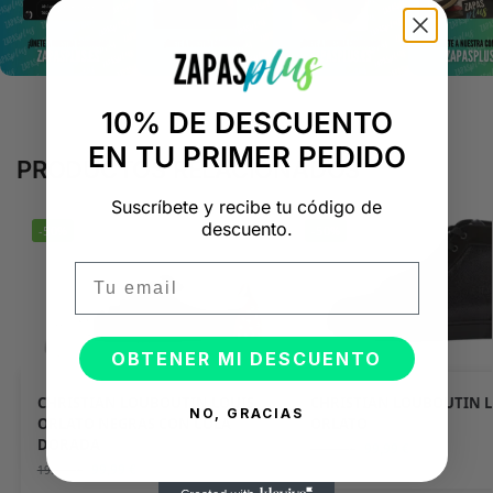
10% DE DESCUENTO
EN TU PRIMER PEDIDO
PRODUCTOS RELACIONADOS
Suscríbete y recibe tu código de
descuento.
-50%
-50%
Email
OBTENER MI DESCUENTO
CHRISTIAN LOUBOUTIN LOUIS
CHRISTIAN LOUBOUTIN L
NO, GRACIAS
ORLATO NEGRAS CON COLA
ORLATO
DORADA
99,99
€
199,98
€
99,99
€
199,98
€