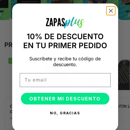
10% DE DESCUENTO
EN TU PRIMER PEDIDO
PRODUCTOS RELACIONADOS
Suscríbete y recibe tu código de
-50%
-50%
descuento.
Email
OBTENER MI DESCUENTO
CHRISTIAN LOUBOUTIN LOUIS
CHRISTIAN LOUBOUTIN L
ORLATO EN CUERO
LONA LUREX
NO, GRACIAS
99,99
€
99,99
€
199,98
€
199,98
€