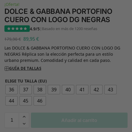
¡Oferta!
DOLCE & GABBANA PORTOFINO
CUERO CON LOGO DG NEGRAS
4.9/5
|
Basado en más de 1200 reseñas
89,95
€
179,90
€
Las DOLCE & GABBANA PORTOFINO CUERO CON LOGO DG
NEGRAS Réplica son la elección perfecta para un estilo
urbano premium. Comodidad y calidad en cada paso.
GUÍA DE TALLAS
ELIGE TU TALLA (EU)
36
37
38
39
40
41
42
43
44
45
46
Añadir al carrito