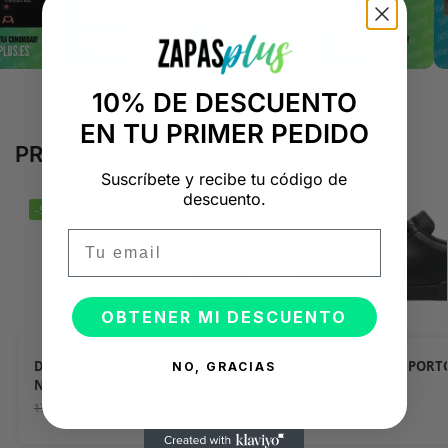
10% DE DESCUENTO
EN TU PRIMER PEDIDO
PRODUCTOS RELACIONADOS
Suscríbete y recibe tu código de
descuento.
-50%
-50%
Email
OBTENER MI DESCUENTO
DOLCE & GABBANA BLANCAS
DOLCE & GABBANA PORT
NO, GRACIAS
NEGRAS GRISES
BAJAS
89,95
€
89,95
€
179,90
€
179,90
€