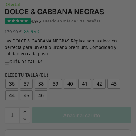
¡Oferta!
DOLCE & GABBANA NEGRAS
4.9/5
|
Basado en más de 1200 reseñas
89,95
€
179,90
€
Las DOLCE & GABBANA NEGRAS Réplica son la elección
perfecta para un estilo urbano premium. Comodidad y
calidad en cada paso.
GUÍA DE TALLAS
ELIGE TU TALLA (EU)
36
37
38
39
40
41
42
43
44
45
46
Añadir al carrito