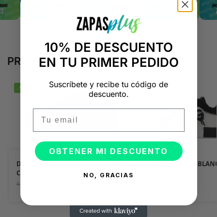
10% DE DESCUENTO
PRODUCTOS RELACIONADOS
EN TU PRIMER PEDIDO
Suscríbete y recibe tu código de
-50%
-50%
descuento.
Email
OBTENER MI DESCUENTO
DOLCE & GABBANA PORTOFINO
DOLCE & GABBANA BLANC
CUERO NAPPA NEGRAS
NEGRAS
NO, GRACIAS
89,95
€
89,95
€
179,90
€
179,90
€