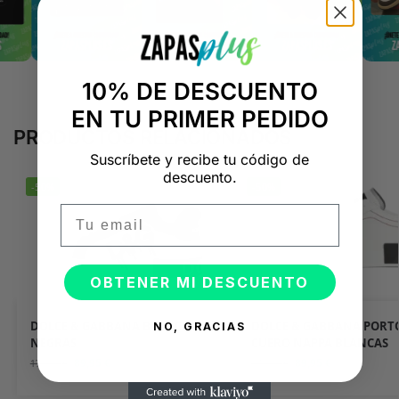
10% DE DESCUENTO
EN TU PRIMER PEDIDO
PRODUCTOS RELACIONADOS
Suscríbete y recibe tu código de
descuento.
-50%
-50%
Email
OBTENER MI DESCUENTO
DOLCE & GABBANA BLANCAS Y
DOLCE & GABBANA PORT
NO, GRACIAS
NEGRAS
CUERO NAPPA BLANCAS
89,95
€
89,95
€
179,90
€
179,90
€