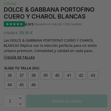
¡Oferta!
DOLCE & GABBANA PORTOFINO
CUERO Y CHAROL BLANCAS
4.9/5
|
Basado en más de 1200 reseñas
89,95
€
179,90
€
Las DOLCE & GABBANA PORTOFINO CUERO Y CHAROL
BLANCAS Réplica son la elección perfecta para un estilo
urbano premium. Comodidad y calidad en cada paso.
GUÍA DE TALLAS
ELIGE TU TALLA (EU)
36
37
38
39
40
41
42
43
44
45
46
Añadir al carrito