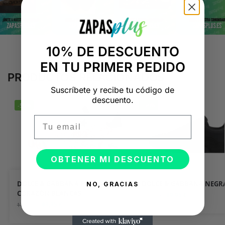
10% DE DESCUENTO
EN TU PRIMER PEDIDO
PRODUCTOS RELACIONADOS
Suscríbete y recibe tu código de
descuento.
-50%
-50%
Email
OBTENER MI DESCUENTO
DOLCE & GABBANA PORTOFINO
DOLCE & GABBANA NEGR
NO, GRACIAS
CORAZÓN BLANCAS
89,95
€
179,90
€
89,95
€
179,90
€