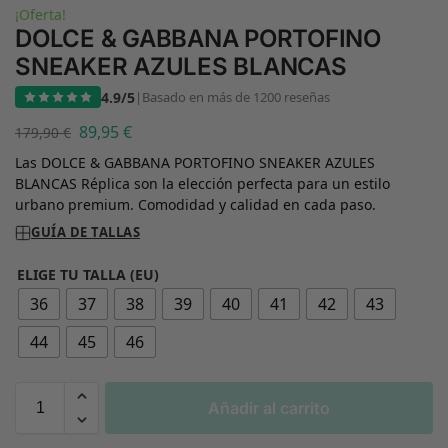
¡Oferta!
DOLCE & GABBANA PORTOFINO
SNEAKER AZULES BLANCAS
4.9/5
|
Basado en más de 1200 reseñas
89,95
€
179,90
€
Las DOLCE & GABBANA PORTOFINO SNEAKER AZULES
BLANCAS Réplica son la elección perfecta para un estilo
urbano premium. Comodidad y calidad en cada paso.
GUÍA DE TALLAS
ELIGE TU TALLA (EU)
36
37
38
39
40
41
42
43
44
45
46
Añadir al carrito