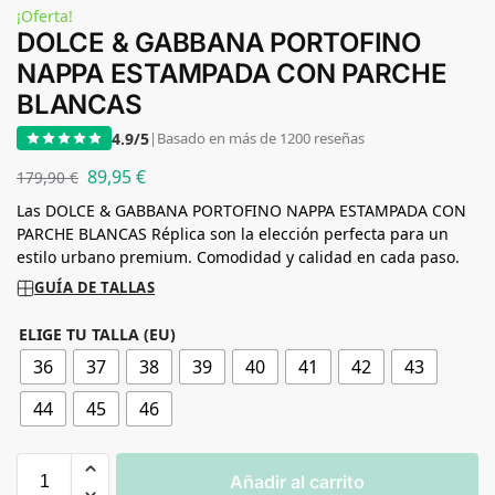
¡Oferta!
DOLCE & GABBANA PORTOFINO
NAPPA ESTAMPADA CON PARCHE
BLANCAS
4.9/5
|
Basado en más de 1200 reseñas
89,95
€
179,90
€
Las DOLCE & GABBANA PORTOFINO NAPPA ESTAMPADA CON
PARCHE BLANCAS Réplica son la elección perfecta para un
estilo urbano premium. Comodidad y calidad en cada paso.
GUÍA DE TALLAS
ELIGE TU TALLA (EU)
36
37
38
39
40
41
42
43
44
45
46
Añadir al carrito