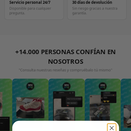
Servicio personal 24/7
30 días de devolución
Disponible para cualquier
Sin riesgo gracias a nuestra
pregunta.
garantía.
+14.000 PERSONAS CONFÍAN EN
NOSOTROS
"Consulta nuestras reseñas y compruébalo tú mismo"