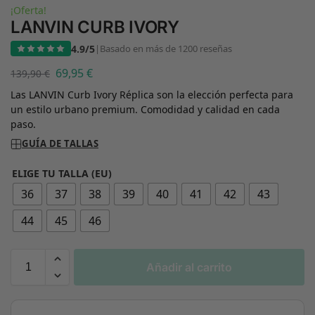
¡Oferta!
LANVIN CURB IVORY
4.9/5
|
Basado en más de 1200 reseñas
69,95
€
139,90
€
Las LANVIN Curb Ivory Réplica son la elección perfecta para
un estilo urbano premium. Comodidad y calidad en cada
paso.
GUÍA DE TALLAS
ELIGE TU TALLA (EU)
36
37
38
39
40
41
42
43
44
45
46
Añadir al carrito