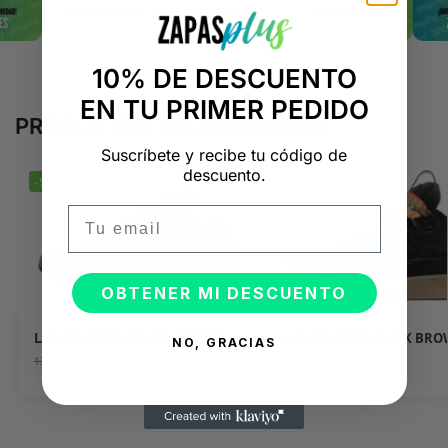
10% DE DESCUENTO
EN TU PRIMER PEDIDO
PRODUCTOS RELACIONADOS
Suscríbete y recibe tu código de
descuento.
-50%
-50%
Email
OBTENER MI DESCUENTO
LANVIN CURB GRAPE PURPLE
LANVIN CURB DARK BR
NO, GRACIAS
69,95
€
69,95
€
139,90
€
139,90
€