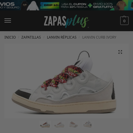
0
INICIO
ZAPATILLAS
LANVIN RÉPLICAS
LANVIN CURB IVORY
/
/
/