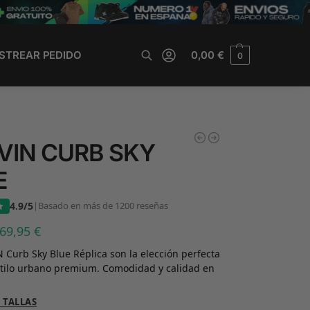
STREAR PEDIDO
0,00
€
0
Buscar
VIN CURB SKY
E
4.9/5
|
Basado en más de 1200 reseñas
69,95
€
 Curb Sky Blue Réplica son la elección perfecta
stilo urbano premium. Comodidad y calidad en
.
 TALLAS