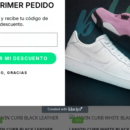
PRIMER PEDIDO
 y recibe tu código de
descuento.
R MI DESCUENTO
O, GRACIAS
ONADOS
%
-50%
IN CURB BLACK LEATHER
LANVIN CURB WHITE BLACK