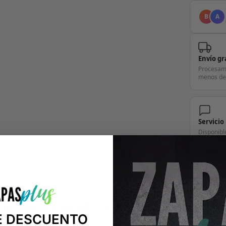
B
A
Envío gr
Procesam
menos de
Servicio
Disponibl
pregunta.
+14.000 PERSONAS CONFÍAN EN NOSOTRO
E DESCUENTO
"Consulta nuestras reseñas y compruébalo tú mismo"