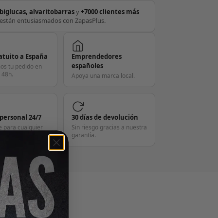
biglucas, alvaritobarras
y
+7000 clientes más
están entusiasmados con ZapasPlus.
atuito a España
Emprendedores
españoles
os tu pedido en
 48h.
Apoya una marca local.
 personal 24/7
30 días de devolución
e para cualquier
Sin riesgo gracias a nuestra
garantía.
S