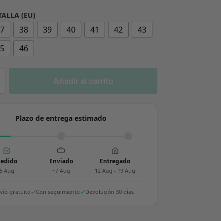
TALLA (EU)
37
38
39
40
41
42
43
45
46
Añadir al carrito
Plazo de entrega estimado
edido
Enviado
Entregado
5 Aug
~7 Aug
12 Aug - 19 Aug
vío gratuito
Con seguimiento
Devolución 30 días