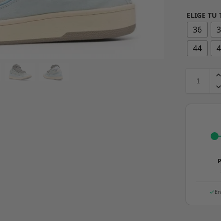
ELIGE TU 
36
44
P
En