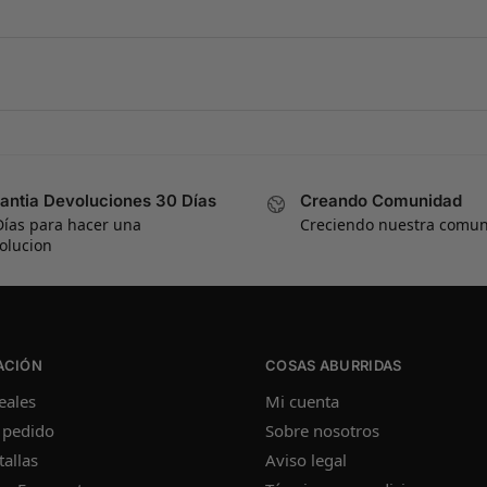
antia Devoluciones 30 Días
Creando Comunidad
Días para hacer una
Creciendo nuestra comu
olucion
ACIÓN
COSAS ABURRIDAS
eales
Mi cuenta
 pedido
Sobre nosotros
tallas
Aviso legal