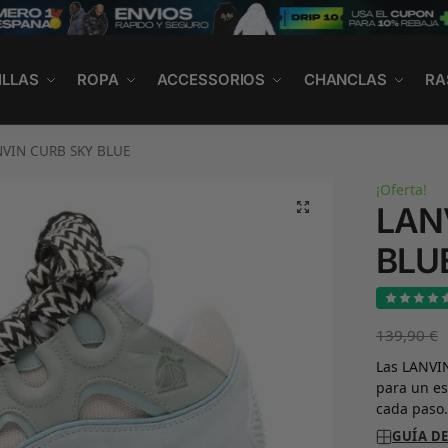
ILLAS
ROPA
ACCESSORIOS
CHANCLAS
RA
NVIN CURB SKY BLUE
¡Oferta!
LAN
BLU
139,90
€
Las LANVIN
para un e
cada paso
GUÍA DE