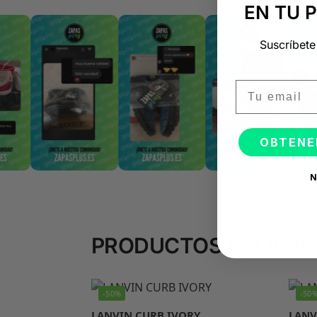
EN TU 
Suscríbete
Email
OBTENE
N
PRODUCTOS RELACI
-50%
-50
LANVIN CURB IVORY
LANV