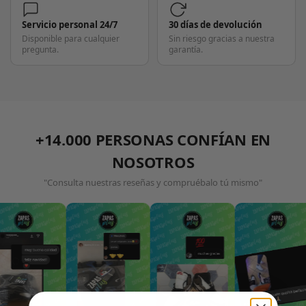
Servicio personal 24/7
30 días de devolución
Disponible para cualquier
Sin riesgo gracias a nuestra
pregunta.
garantía.
+14.000 PERSONAS CONFÍAN EN
NOSOTROS
"Consulta nuestras reseñas y compruébalo tú mismo"