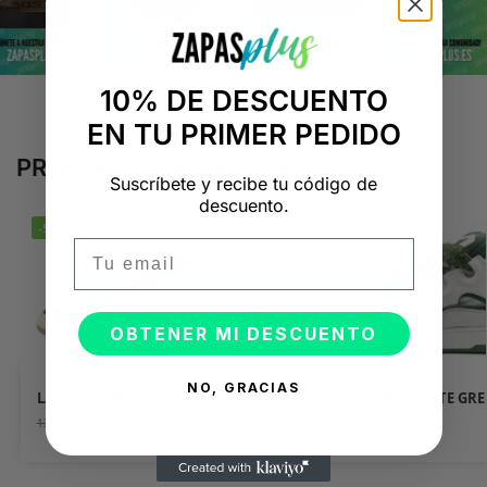
10% DE DESCUENTO
EN TU PRIMER PEDIDO
PRODUCTOS RELACIONADOS
Suscríbete y recibe tu código de
descuento.
-50%
-50%
Email
OBTENER MI DESCUENTO
NO, GRACIAS
LANVIN CURB IVORY
LANVIN CURB WHITE GR
69,95
€
69,95
€
139,90
€
139,90
€