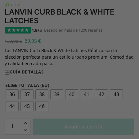
¡Oferta!
LANVIN CURB BLACK & WHITE
LATCHES
4.9/5
|
Basado en más de 1200 reseñas
69,95
€
139,90
€
Las LANVIN Curb Black & White Latches Réplica son la
elección perfecta para un estilo urbano premium. Comodidad
y calidad en cada paso.
GUÍA DE TALLAS
ELIGE TU TALLA (EU)
36
37
38
39
40
41
42
43
44
45
46
Añadir al carrito