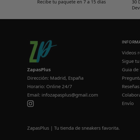
Recibe tu paquete en 7 a 15 días
30 
Dev
INFORM
Videos r
Sigue tu
ZapasPlus
Guia de 
Dirección: Madrid, España
Pregunt
Horario: Online 24/7
Reseñas
Email:
infozapasplus@gmail.com
Colabor
Envío
ZapasPlus | Tu tienda de sneakers favorita.