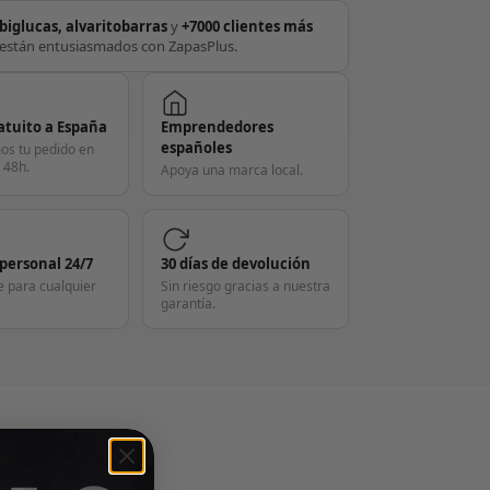
biglucas, alvaritobarras
y
+7000 clientes más
están entusiasmados con ZapasPlus.
atuito a España
Emprendedores
españoles
os tu pedido en
 48h.
Apoya una marca local.
 personal 24/7
30 días de devolución
e para cualquier
Sin riesgo gracias a nuestra
garantía.
S