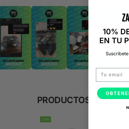
10% D
EN TU 
Suscríbete
Email
OBTENE
PRODUCTOS RELACI
N
-50%
-50