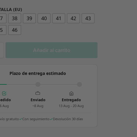
TALLA (EU)
37
38
39
40
41
42
43
45
46
Añadir al carrito
Plazo de entrega estimado
edido
Enviado
Entregado
6 Aug
~8 Aug
13 Aug - 20 Aug
vío gratuito
Con seguimiento
Devolución 30 días