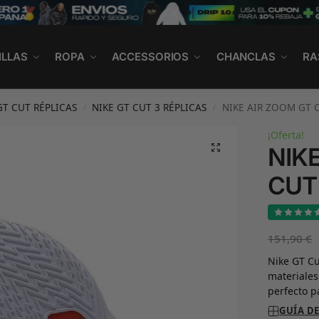
ILLAS
ROPA
ACCESSORIOS
CHANCLAS
RA
GT CUT RÉPLICAS
NIKE GT CUT 3 RÉPLICAS
NIKE AIR ZOOM GT C
/
/
¡Oferta!
NIK
CUT
151,90
€
Nike GT Cu
materiales
perfecto p
GUÍA DE