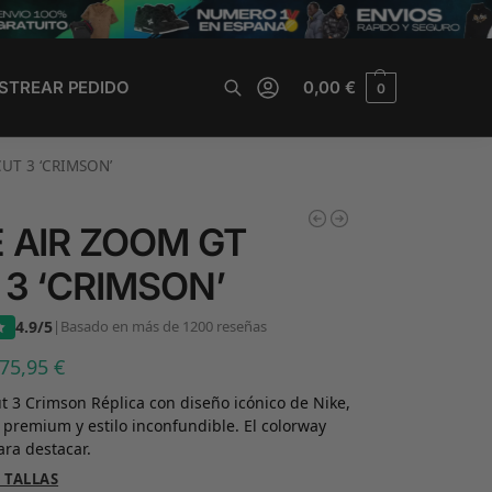
STREAR PEDIDO
0,00
€
0
Buscar
UT 3 ‘CRIMSON’
E AIR ZOOM GT
 3 ‘CRIMSON’
4.9/5
|
Basado en más de 1200 reseñas
75,95
€
t 3 Crimson Réplica con diseño icónico de Nike,
 premium y estilo inconfundible. El colorway
ara destacar.
 TALLAS