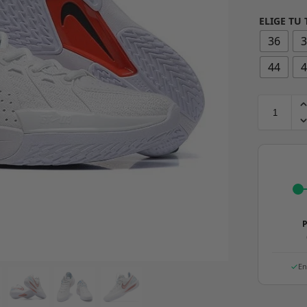
ELIGE TU 
36
44
P
En