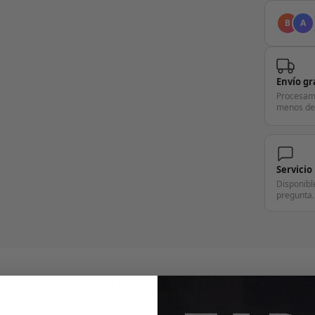
B
A
Envío gr
Procesam
menos de
Servicio
Disponibl
pregunta.
+14.000 PERSONAS CONFÍAN EN NOSOTRO
"Consulta nuestras reseñas y compruébalo tú mismo"