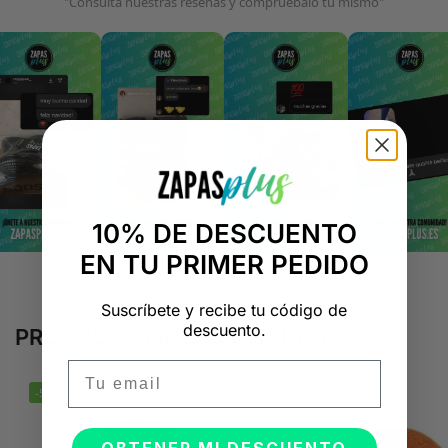
"Consulta nuestras reseñas y compruébalo tú mismo"
10% DE DESCUENTO
EN TU PRIMER PEDIDO
Suscríbete y recibe tu código de
descuento.
PRODUCTOS RELACIONADOS
Email
-50%
-50%