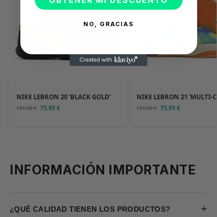
OBTENER MI DESCUENTO
NO, GRACIAS
NIKE LEBRON 20 ‘BLACK GOLD’
NIKE LEBRON 21 ‘MULTI-
75,95
€
75,95
€
151,90
€
151,90
€
INFORMACIÓN IMPORTANTE
+
¿QUÉ CALIDAD TIENEN LOS PRODUCTOS?