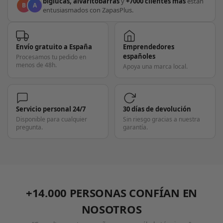
biglucas, alvaritobarras
y
+7000 clientes más
están
B
A
entusiasmados con ZapasPlus.
Envío gratuito a España
Emprendedores
españoles
Procesamos tu pedido en
menos de 48h.
Apoya una marca local.
Servicio personal 24/7
30 días de devolución
Disponible para cualquier
Sin riesgo gracias a nuestra
pregunta.
garantía.
+14.000 PERSONAS CONFÍAN EN
NOSOTROS