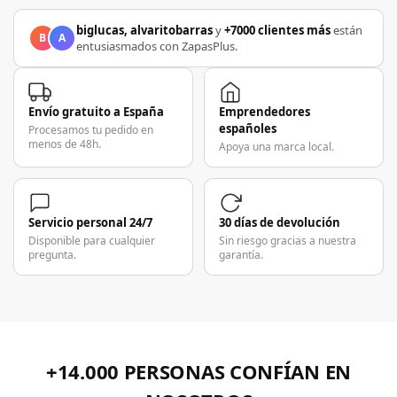
biglucas, alvaritobarras
y
+7000 clientes más
están
B
A
entusiasmados con ZapasPlus.
Envío gratuito a España
Emprendedores
españoles
Procesamos tu pedido en
menos de 48h.
Apoya una marca local.
Servicio personal 24/7
30 días de devolución
Disponible para cualquier
Sin riesgo gracias a nuestra
pregunta.
garantía.
+14.000 PERSONAS CONFÍAN EN