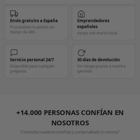
Envío gratuito a España
Emprendedores
españoles
Procesamos tu pedido en
menos de 48h.
Apoya una marca local.
Servicio personal 24/7
30 días de devolución
Disponible para cualquier
Sin riesgo gracias a nuestra
pregunta.
garantía.
+14.000 PERSONAS CONFÍAN EN
NOSOTROS
"Consulta nuestras reseñas y compruébalo tú mismo"