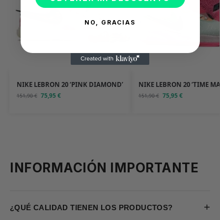
NO, GRACIAS
NIKE LEBRON 20 ‘PINK DIAMOND’
NIKE LEBRON 20 ‘TIME M
75,95
€
75,95
€
151,90
€
151,90
€
INFORMACIÓN IMPORTANTE
+
¿QUÉ CALIDAD TIENEN LOS PRODUCTOS?