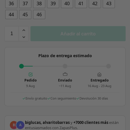
36
37
38
39
40
41
42
43
44
45
46
Añadir al carrito
Plazo de entrega estimado
Pedido
Enviado
Entregado
9 Aug
~11 Aug
16 Aug - 23 Aug
Envío gratuito
Con seguimiento
Devolución 30 días
biglucas, alvaritobarras
y
+7000 clientes más
están
B
A
entusiasmados con ZapasPlus.