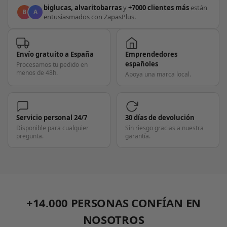
biglucas, alvaritobarras
y
+7000 clientes más
están
B
A
entusiasmados con ZapasPlus.
Envío gratuito a España
Emprendedores
españoles
Procesamos tu pedido en
menos de 48h.
Apoya una marca local.
Servicio personal 24/7
30 días de devolución
Disponible para cualquier
Sin riesgo gracias a nuestra
pregunta.
garantía.
+14.000 PERSONAS CONFÍAN EN
NOSOTROS