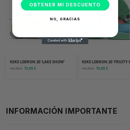
OBTENER MI DESCUENTO
NO, GRACIAS
NIKE LEBRON 20 ‘LAKE SHOW’
NIKE LEBRON 20 ‘FRUITY 
75,95
€
75,95
€
151,90
€
151,90
€
INFORMACIÓN IMPORTANTE