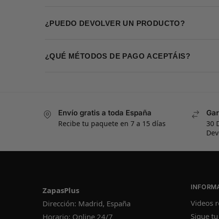
¿PUEDO DEVOLVER UN PRODUCTO?
¿QUÉ MÉTODOS DE PAGO ACEPTÁIS?
Envío gratis a toda España
Gar
Recibe tu paquete en 7 a 15 días
30 
Dev
INFORM
ZapasPlus
Videos r
Dirección: Madrid, España
Sigue tu
Horario: Online 24/7