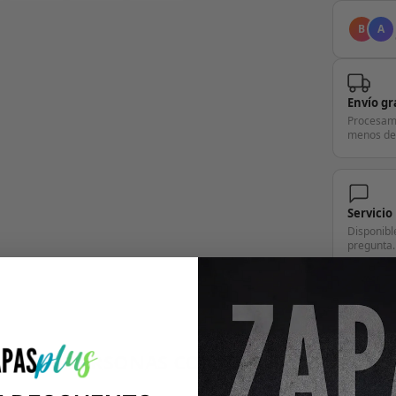
B
A
Envío gr
Procesam
menos de
Servicio
Disponibl
pregunta.
+14.000 PERSONAS CONFÍAN EN NOSOTRO
"Consulta nuestras reseñas y compruébalo tú mismo"