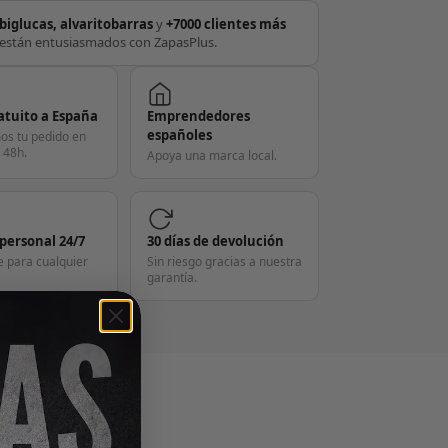
biglucas, alvaritobarras
y
+7000 clientes más
están entusiasmados con ZapasPlus.
atuito a España
Emprendedores
españoles
os tu pedido en
 48h.
Apoya una marca local.
 personal 24/7
30 días de devolución
e para cualquier
Sin riesgo gracias a nuestra
garantía.
S