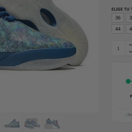
ELIGE TU 
36
44
P
En