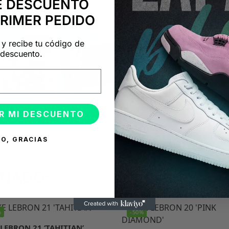
E DESCUENTO
PRIMER PEDIDO
 y recibe tu código de
descuento.
R MI DESCUENTO
O, GRACIAS
ONADOS
%
-50%
 LEBRON 21 ‘TAHITIAN’