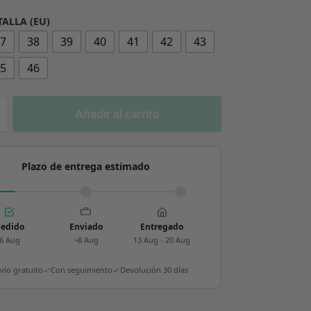
TALLA (EU)
37
38
39
40
41
42
43
45
46
Añadir al carrito
Plazo de entrega estimado
edido
Enviado
Entregado
6 Aug
~8 Aug
13 Aug - 20 Aug
vío gratuito
Con seguimiento
Devolución 30 días