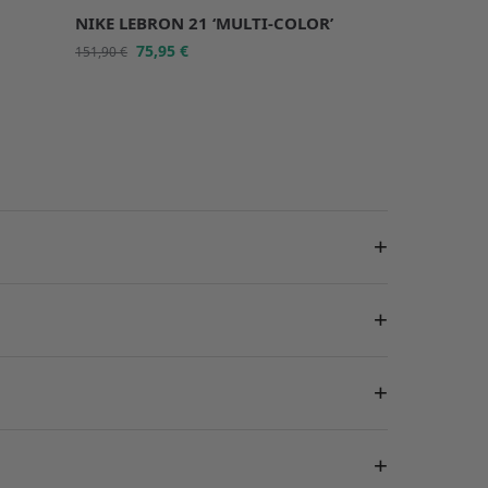
NIKE LEBRON 21 ‘MULTI-COLOR’
75,95
€
151,90
€
+
+
+
+