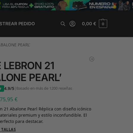
STREAR PEDIDO
0,00
€
0
Buscar
ABALONE PEARL’
E LEBRON 21
ALONE PEARL’
4.9/5
|
Basado en más de 1200 reseñas
75,95
€
n 21 Abalone Pearl Réplica con diseño icónico
ateriales premium y estilo inconfundible. El
erfecto para destacar.
 TALLAS