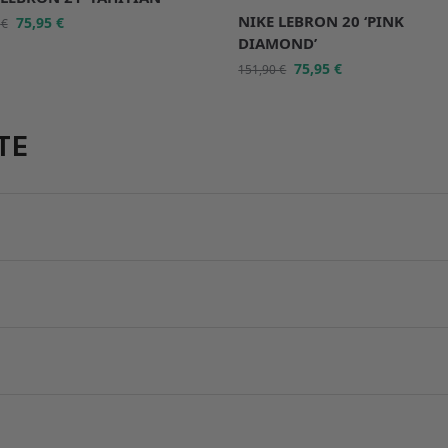
NIKE LEBRON 20 ‘PINK
75,95
€
0
€
DIAMOND’
75,95
€
151,90
€
TE