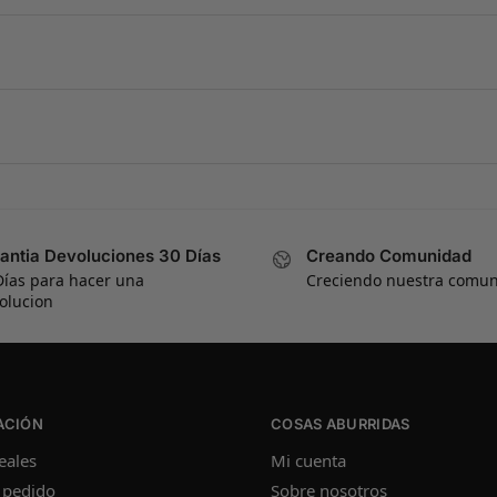
antia Devoluciones 30 Días
Creando Comunidad
Días para hacer una
Creciendo nuestra comu
olucion
ACIÓN
COSAS ABURRIDAS
eales
Mi cuenta
 pedido
Sobre nosotros