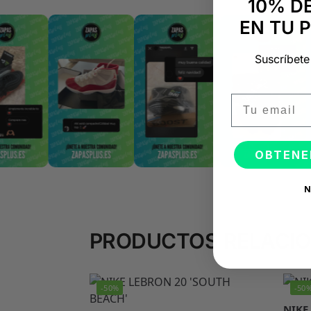
10% D
EN TU 
Suscríbete
Email
OBTENE
N
PRODUCTOS RELACI
-50%
-50
NIKE