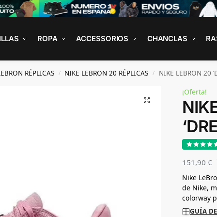
ILLAS
ROPA
ACCESSORIOS
CHANCLAS
RA
LEBRON RÉPLICAS
NIKE LEBRON 20 RÉPLICAS
NIKE LEBRON 20 
/
/
¡Oferta!
NIK
‘DR
151,90
€
Nike LeBro
de Nike, m
colorway p
GUÍA DE