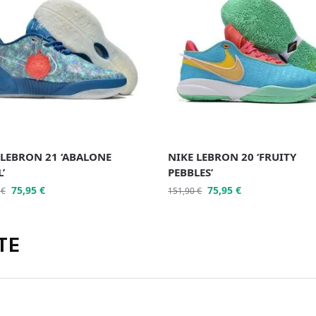
 LEBRON 21 ‘ABALONE
NIKE LEBRON 20 ‘FRUITY
’
PEBBLES’
75,95
€
75,95
€
0
€
151,90
€
TE