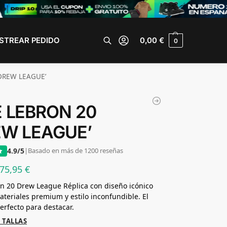
STREAR PEDIDO
0,00
€
0
Buscar
‘DREW LEAGUE’
E LEBRON 20
EW LEAGUE’
4.9/5
|
Basado en más de 1200 reseñas
75,95
€
n 20 Drew League Réplica con diseño icónico
ateriales premium y estilo inconfundible. El
erfecto para destacar.
 TALLAS