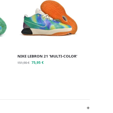
NIKE LEBRON 21 ‘MULTI-COLOR’
75,95
€
151,90
€
+