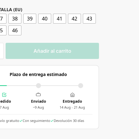
TALLA (EU)
37
38
39
40
41
42
43
45
46
Añadir al carrito
Plazo de entrega estimado
edido
Enviado
Entregado
7 Aug
~9 Aug
14 Aug - 21 Aug
vío gratuito
Con seguimiento
Devolución 30 días