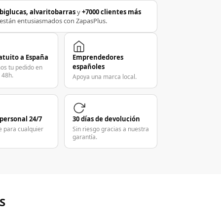
biglucas, alvaritobarras
y
+7000 clientes más
están entusiasmados con ZapasPlus.
atuito a España
Emprendedores
españoles
os tu pedido en
 48h.
Apoya una marca local.
 personal 24/7
30 días de devolución
e para cualquier
Sin riesgo gracias a nuestra
garantía.
S