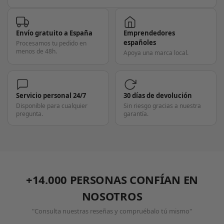
Envío gratuito a España
Emprendedores
españoles
Procesamos tu pedido en
menos de 48h.
Apoya una marca local.
Servicio personal 24/7
30 días de devolución
Disponible para cualquier
Sin riesgo gracias a nuestra
pregunta.
garantía.
+14.000 PERSONAS CONFÍAN EN
NOSOTROS
"Consulta nuestras reseñas y compruébalo tú mismo"