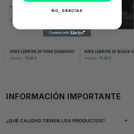
NO, GRACIAS
NIKE LEBRON 20 ‘PINK DIAMOND’
NIKE LEBRON 20 ‘BLACK G
75,95
€
75,95
€
151,90
€
151,90
€
INFORMACIÓN IMPORTANTE
+
¿QUÉ CALIDAD TIENEN LOS PRODUCTOS?