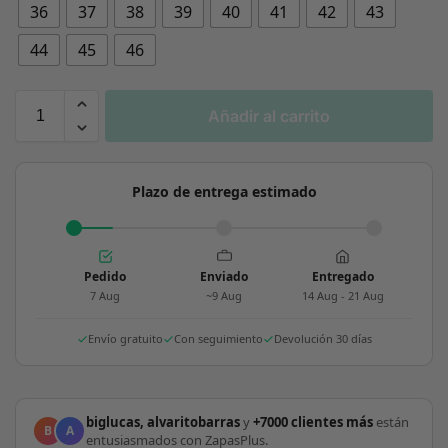
36
37
38
39
40
41
42
43
44
45
46
Añadir al carrito
Plazo de entrega estimado
Pedido
Enviado
Entregado
7 Aug
~9 Aug
14 Aug - 21 Aug
Envío gratuito
Con seguimiento
Devolución 30 días
biglucas, alvaritobarras
y
+7000 clientes más
están
B
A
entusiasmados con ZapasPlus.