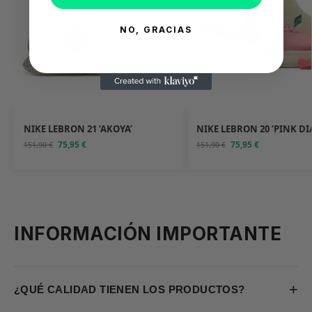
NO, GRACIAS
NIKE LEBRON 21 ‘AKOYA’
NIKE LEBRON 20 ‘PINK D
75,95
€
75,95
€
151,90
€
151,90
€
INFORMACIÓN IMPORTANTE
+
¿QUÉ CALIDAD TIENEN LOS PRODUCTOS?