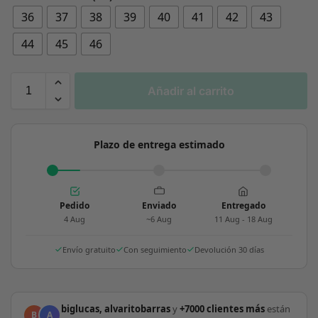
36
37
38
39
40
41
42
43
44
45
46
Añadir al carrito
Plazo de entrega estimado
Pedido
Enviado
Entregado
4 Aug
~6 Aug
11 Aug - 18 Aug
Envío gratuito
Con seguimiento
Devolución 30 días
biglucas, alvaritobarras
y
+7000 clientes más
están
B
A