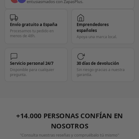
entusiasmados con ZapasPlus.
Envío gratuito a España
Emprendedores
españoles
Procesamos tu pedido en
menos de 48h.
Apoya una marca local.
Servicio personal 24/7
30 días de devolución
Disponible para cualquier
Sin riesgo gracias a nuestra
pregunta.
garantía.
+14.000 PERSONAS CONFÍAN EN
NOSOTROS
"Consulta nuestras reseñas y compruébalo tú mismo"