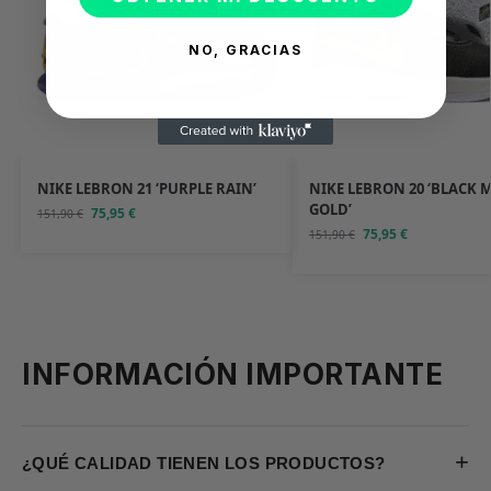
NO, GRACIAS
NIKE LEBRON 21 ‘PURPLE RAIN’
NIKE LEBRON 20 ‘BLACK 
GOLD’
75,95
€
151,90
€
75,95
€
151,90
€
INFORMACIÓN IMPORTANTE
+
¿QUÉ CALIDAD TIENEN LOS PRODUCTOS?