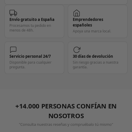
Envío gratuito a España
Emprendedores
españoles
Procesamos tu pedido en
menos de 48h.
Apoya una marca local.
Servicio personal 24/7
30 días de devolución
Disponible para cualquier
Sin riesgo gracias a nuestra
pregunta.
garantía.
+14.000 PERSONAS CONFÍAN EN
NOSOTROS
"Consulta nuestras reseñas y compruébalo tú mismo"