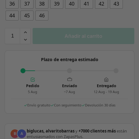
36
37
38
39
40
41
42
43
44
45
46
Añadir al carrito
Plazo de entrega estimado
Pedido
Enviado
Entregado
5 Aug
~7 Aug
12 Aug - 19 Aug
Envío gratuito
Con seguimiento
Devolución 30 días
biglucas, alvaritobarras
y
+7000 clientes más
están
B
A
entusiasmados con ZapasPlus.