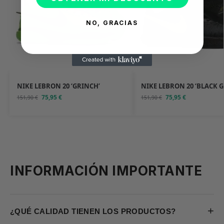
NO, GRACIAS
NIKE LEBRON 20 ‘GRINCH’
NIKE LEBRON 20 ‘BLACK G
75,95
€
75,95
€
151,90
€
151,90
€
INFORMACIÓN IMPORTANTE
+
¿QUÉ CALIDAD TIENEN LOS PRODUCTOS?