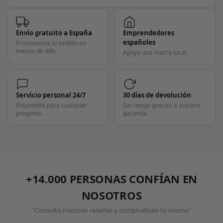
Envío gratuito a España
Emprendedores
españoles
Procesamos tu pedido en
menos de 48h.
Apoya una marca local.
Servicio personal 24/7
30 días de devolución
Disponible para cualquier
Sin riesgo gracias a nuestra
pregunta.
garantía.
+14.000 PERSONAS CONFÍAN EN
NOSOTROS
"Consulta nuestras reseñas y compruébalo tú mismo"