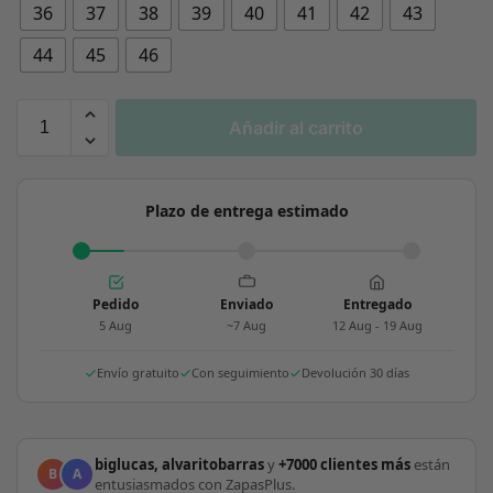
36
37
38
39
40
41
42
43
44
45
46
Añadir al carrito
Plazo de entrega estimado
Pedido
Enviado
Entregado
5 Aug
~7 Aug
12 Aug - 19 Aug
Envío gratuito
Con seguimiento
Devolución 30 días
biglucas, alvaritobarras
y
+7000 clientes más
están
B
A
entusiasmados con ZapasPlus.