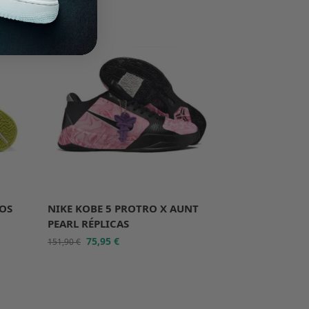
-50%
AOS
NIKE KOBE 5 PROTRO X AUNT
PEARL RÉPLICAS
75,95
€
151,90
€