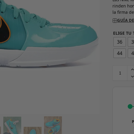
rinden hom
la firma d
GUÍA DE
ELIGE TU 
36
44
P