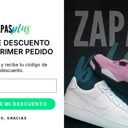
+14.000 PERSONAS CONFÍAN EN NOSOTRO
"Consulta nuestras reseñas y compruébalo tú mismo"
E DESCUENTO
PRIMER PEDIDO
 y recibe tu código de
descuento.
R MI DESCUENTO
O, GRACIAS
ONADOS