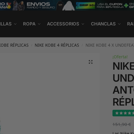
ILLAS
ROPA
ACCESSORIOS
CHANCLAS
RA
KOBE RÉPLICAS
NIKE KOBE 4 RÉPLICAS
NIKE KOBE 4 X UNDEFEA
/
/
¡Oferta!
NIKE
UND
ANT
RÉP
151,90
€
Las Nike K