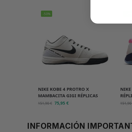
-50%
-50
NIKE KOBE 4 PROTRO X
NIKE
MAMBACITA GIGI RÉPLICAS
RÉPL
75,95
€
151,90
€
151,9
INFORMACIÓN IMPORTAN