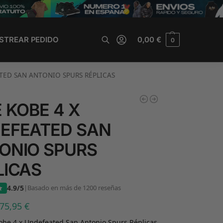
STREAR PEDIDO
0,00
€
0
Buscar
TED SAN ANTONIO SPURS RÉPLICAS
 KOBE 4 X
EFEATED SAN
ONIO SPURS
LICAS
4.9/5
|
Basado en más de 1200 reseñas
75,95
€
obe 4 x Undefeated San Antonio Spurs Réplicas