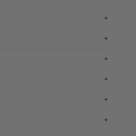
+
+
+
+
+
+