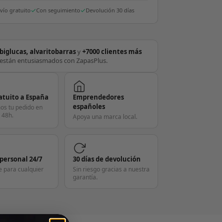
vío gratuito
Con seguimiento
Devolución 30 días
biglucas, alvaritobarras
y
+7000 clientes más
están entusiasmados con ZapasPlus.
atuito a España
Emprendedores
españoles
os tu pedido en
 48h.
Apoya una marca local.
 personal 24/7
30 días de devolución
e para cualquier
Sin riesgo gracias a nuestra
garantía.