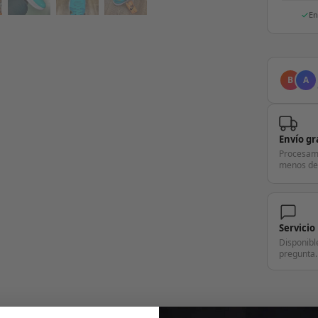
En
B
A
Envío gr
Procesam
menos de
Servicio
Disponibl
pregunta.