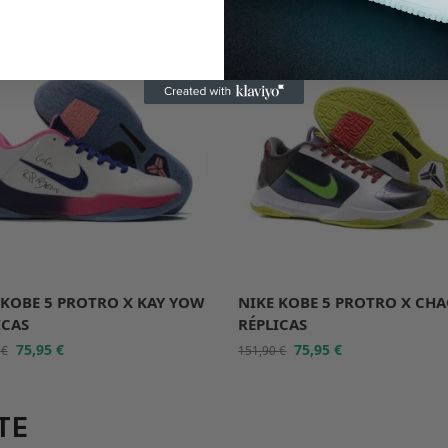
%
-50%
 KOBE 5 PROTRO X KAY YOW
NIKE KOBE 5 PROTRO X CH
ICAS
RÉPLICAS
75,95
€
75,95
€
0
€
151,90
€
TE