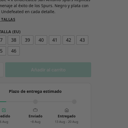
enaje al éxito de los Spurs. Negro y plata con
e Undefeated en cada detalle.
 TALLAS
TALLA (EU)
37
38
39
40
41
42
43
45
46
Añadir al carrito
Plazo de entrega estimado
edido
Enviado
Entregado
6 Aug
~8 Aug
13 Aug - 20 Aug