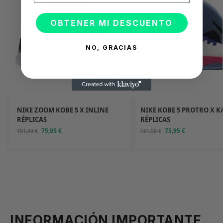
OBTENER MI DESCUENTO
NO, GRACIAS
NIKE ZOOM KOBE 5 X INLINE
NIKE KOBE 5 PROTRO X K
RÉPLICAS
RÉPLICAS
75,95
€
75,95
€
151,90
€
151,90
€
INFORMACIÓN IMPORTANTE