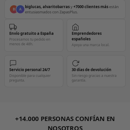
biglucas, alvaritobarras
y
+7000 clientes más
están
B
A
entusiasmados con ZapasPlus.
Envío gratuito a España
Emprendedores
españoles
Procesamos tu pedido en
menos de 48h.
Apoya una marca local.
Servicio personal 24/7
30 días de devolución
Disponible para cualquier
Sin riesgo gracias a nuestra
pregunta.
garantía.
+14.000 PERSONAS CONFÍAN EN
NOSOTROS